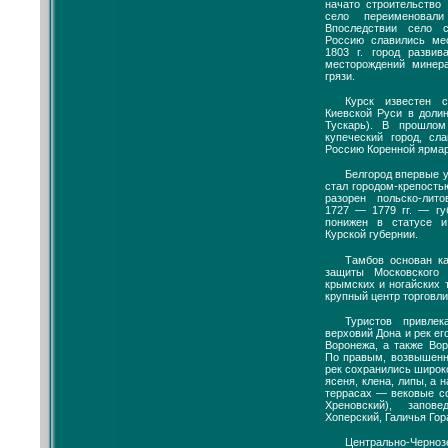
начато строительство 
село переименовал
Впоследствии село 
Россию славились ме
1803 г. город развив
месторождений минер
грязи.
Курск известен 
Киевской Руси в долин
Тускарь). В прошло
купеческий город, сл
Россию Коренной ярмар
Белгород впервые уп
стал городом-крепостью
разорен польско-лит
1727 — 1779 гг. — гу
понижен в статусе 
Курской губернии.
Тамбов основан ка
защиты Московского 
крымских и ногайских т
крупный центр торговли
Туристов привле
верховий Дона и рек ег
Воронежа, а также Во
По правым, возвышен
рек сохранились широк
ясеня, клена, липы, а
террасах — вековые с
Хреновский), запов
Хоперский, Галичья Гор
Центрально-Черно