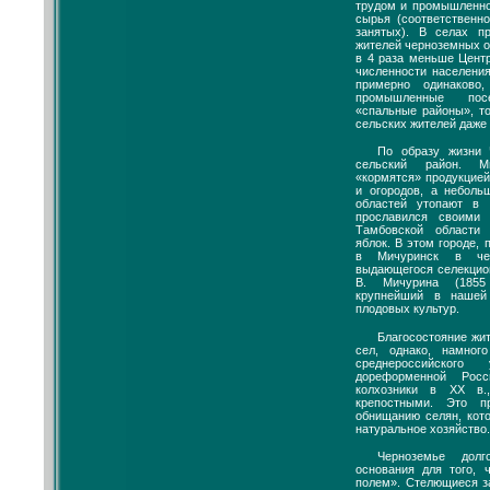
трудом и промышленно
сырья (соответственн
занятых). В селах п
жителей черноземных о
в 4 раза меньше Цент
численности населения
примерно одинаково
промышленные пос
«спальные районы», т
сельских жителей даже
По образу жизни
сельский район. М
«кормятся» продукцией
и огородов, а неболь
областей утопают в 
прославился своими
Тамбовской области
яблок. В этом городе, 
в Мичуринск в че
выдающегося селекцио
В. Мичурина (1855
крупнейший в нашей
плодовых культур.
Благосостояние жи
сел, однако, намног
среднероссийско
дореформенной Росс
колхозники в XX в.
крепостными. Это п
обнищанию селян, кот
натуральное хозяйство.
Черноземье дол
основания для того, 
полем». Стелющиеся за