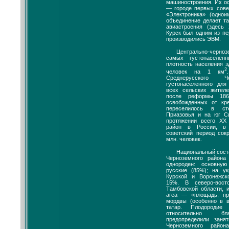
машиностроения. Их о
— городе первых сове
«Электроника» (однои
объединение делает та
авиастроения (здесь
Курск был одним из пе
производились ЭВМ.
Центрально-черно
самых густонаселен
плотность населения з
2
человек на 1 км
Среднерусского Ч
густонаселенного для
всех сельских жител
после реформы 186
освобожденных от кре
переселилось в ст
Приазовья и на юг С
протяжении всего XX
район в России, в
советский период сок
млн. человек.
Национальный сост
Черноземного района
однороден: основну
русские (85%); на у
Курской и Воронежск
15%. В северо-вост
Тамбовской области, 
агеа — «площадь, пр
мордвы (особенно в 
татар. Плодородие
относительно бл
предопределили заня
Черноземного район