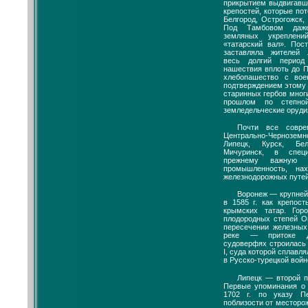
прикрытием выдвигавш
крепостей, которые по
Белгород, Острогожск,
Под Тамбовом даже
земляных укреплен
«татарский вал». Пос
заставляла жителей 
весь долгий период 
нашествия вплоть до П
хлебопашество с во
подтверждением этому 
старинных гербов мног
прошлом по степно
земледельческие оруди
Почти все совре
Центрально-Чернозем
Липецк, Курск, Бе
Мичуринск, в спец
прежнему важную 
промышленность, на
железнодорожных путей
Воронеж — крупней
в 1585 г. как крепос
крымских татар. Гор
плодородных степей О
пересечении железных
реке — притоке Д
судоверфях строилась
I, суда которой сплавл
в Русско-турецкой войн
Липецк — второй п
Первые упоминания о н
1702 г. по указу П
поблизости от месторо