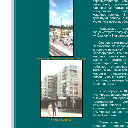
стройматериалов (
известняки, добыв
карьерах как пустая, 
предприятия тяже
машиностроения. В
действуют заводы, вы
кузнечные прессы, обо
Черноземье — еди
где действуют сразу д
— Курская и Нововорон
Освоение месторож
Черноземье из сельск
агроиндустриальн
железорудного компл
машиностроения занят
Белгород. Привокзальная площадь.
имело и негативные
неблагоприятная эк
поблизости от центров
также были выведен
массивы плодородны
земель. Добыча железн
способом, и карьеры б
поля чернозема.
В Белгороде и Ще
химические предприяти
выпуска минерал
производства синт
резинотехнических 
волокон и поливи
химических заводов с
газ из Поволжья.
Улицы Курска.
Сравнительно н
появились предприят