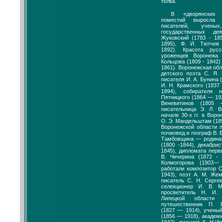
толка.
В «дворянских 
поместий выросла 
писателей, учены
государственных д
Жуковский (1783 - 185
1895), Ф. И. Тютчев (
1892). Красота рус
уроженцев Воронежа
Кольцова (1809 - 1842)
1861). Воронежская об
детского поэта С. Я.
писателя И. А. Бунина 
И. Н. Крамского (1837 
1894), собирателя
Пятницкого (1864 — 192
Веневитинов (1805
писательница Э. Л. 
начале 30-х гг. в Вор
О. Э. Мандельштам (18
Воронежской области 
почвовед и географ В. 
Тамбовщина — родина 
(1800 -1844), декабри
1845), дипломата перв
В. Чичерина (1872 - 
Колмогорова (1903
работали композитор 
1943), поэт А. М. Же
писатель С. Н. Сергее
селекционер И. В. 
просветитель Н. И. 
Липецкой области
путешественник П. 
(1827 — 1914), ученый
(1856 — 1918), академ
1942), пианист К. Н.И