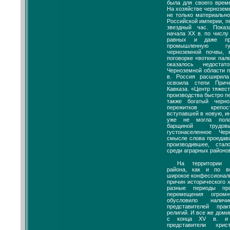
была для своего врем
На хозяйстве чернозе
не только материальн
Российской империи, п
звездный час. Показ
начала XX в. по числу
равных и даже пре
промышленную гу
черноземной почвы, 
поговорке «воткни палк
оказалось недоста
Черноземной области по
в. Россия расширил
освоила степи Прич
Кавказа. «Центр тяжес
производства быстро п
также богатый черн
пережитков крепос
вступавшей в новую, и
уже не могла пола
барщиной трудо
густонаселенное Че
смысле слова проедавш
производившее, ста
среди аграрных районо
На территории Ц
района, как и по в
широкое конфессиональ
причин исторического 
разные периоды про
перемещения огром
обусловило налич
представителей пра
религий. И все же доми
с конца XV в. и 
представители хрис