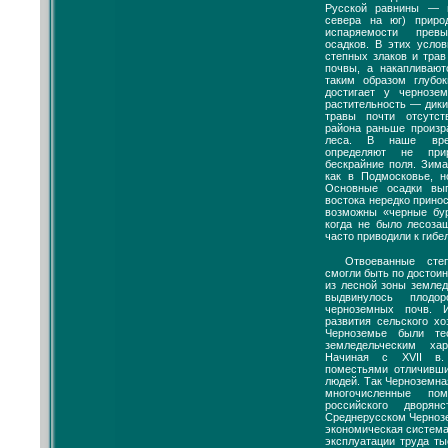
Русской равнины — 
севера на юг) приро
испаряемости прев
осадков. В этих усло
степных злаков и тра
почвы, а накапливаю
таким образом глубок
достигает у чернозе
растительность — дикие
травы почти отсутст
района раньше произр
леса. В наше вре
определяют не при
бескрайние поля. Зима
как в Подмосковье, н
Основные осадки вы
востока нередко принос
возможны «черные бур
когда не было лесоза
часто приводили к гибе
Отвоеванные сте
смогли быть по досто
из лесной зоны земле
выдвинулось плодо
черноземных почв. И
развития сельского х
Черноземье были те
земледельческим ха
Начиная с XVII в.
поместьями отличивши
людей. Так Черноземна
многочисленные по
российского дворян
Среднерусском Чернозе
экономическая система
эксплуатации труда ты