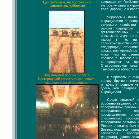
сокращается. Глубокие
Центральным, на востоке — с
метров — овраги угрож
Поволжским районами.
поля, дороги, но и нас
Черноземы почти
выращивания пшеницы
сельского хозяйства 
района определяет 
густонаселенных ч
возможности для того,
паром (т. е. на
сельскохозяйственного
плодородие), огранич
показатели урожайност
ниже, чем на степн
Кавказа, в Поволжье и
в среднем за пре
Ставропольском кр
Тамбовской области — 1
Под защитой лесных полос в
В Черноземье выр
Белгородской области выращивают
свеклу. Другие технич
высокие урожаи зерновых.
и табак, в прошлом н
здесь, чем сахарная 
выращивают.
Среди отраслей 
особенно выделяются п
переработкой пшеничн
переработка зер
промышленным спос
специальных соору
переработки больших 
России элеватор был по
Возвышающиеся сред
элеваторы преобр
ландшафт, давно зам