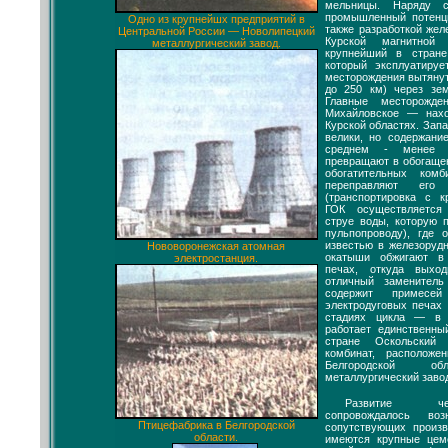
мельницы. Наряду 
промышленный потенц
Одно из крупнейшх предприятий в
также разработкой же
Центральной России — Новолипецкий
Курской магнитной
металлургический завод.
крупнейший в стране
который эксплуатируе
месторождения вытянут
до 250 км) через зем
Главные месторожд
Михайловское — нахо
Курской областях. Зап
велики, но содержани
среднем - менее 
превращают в обогащен
обогатительных ком
переправляют ег
(транспортировка с к
ГОК осуществляется
струе воды, которую 
пульпопроводу), где 
известью в железоруд
Нововоронежская атомная
окатыши обжигают в
электростанция.
печах, откуда выхо
отличный заменител
содержит примесе
электродуговых печах
стадиях цикла — в 
работает единственн
стране Оскольский э
комбинат, располож
Белгородской обл
металлургический завод
Развитие че
сопровождалось воз
Птицефабрика в Белгородской
сопутствующих произв
области.
имеются крупные цем