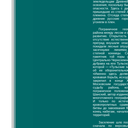
земледельцам Древне
освоения, поскольку б
опасности. Здесь с д
пришедшие из степей 
племена. Отсюда степ
древние русские гор
угоняли в плен.
Пограничное гео
района между лесом и 
развитию. Открытость
отсутствие естестве
преград внушали опа
покидали лесные опушк
засечными линиями
степной конницы. С
памятник той поры 
Центрально-Черноземн
дубрава на юге Тульск
которой — «Тульские з
об ее оборонительн
«Именно здесь долж
кровавая борьба, исход
закрепил в конце 
Московским государ
судьбу района, ко
пограничное положен
Шанский, автор изданно
многотомного географи
И только по истеч
кровопролитных сра
битвы до завоевания К
конец набегам, начал
территорий.
Заселение шло пос
сначала по верхов