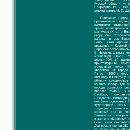
Курской области — р
Свиридова (1915 - 1999
родина актера М. С. Ще
Поскольку города
сравнительно недав
памятники старинно
храмы и постройки в 
как Курск (XI в.) и Еле
разрушены татаро-мон
района - в годы Вели
Район стал ареной
сражений — Курской б
Воронеже сохранились 
С. Никитин, а также к
монастыря (1620), 
церкви (XVIII в.), здани
архитектурный комп
монастыря конца XV
Кваренги). В городе
Петру I (1860 г., восс
Кольцову и Никитину. 
области сохранились
конного завода, где 
порода орловских рыс
поселке Рамонь. В К
Свобода, сохрани
(Рождества Богородиц
она была основана в 1
чудотворной иконы
традиции к этому мес
крестный ход из гл
Знаменского, который 
в картине «Крестный х
селе Гуйва сохранил
Долгоруких (конец XIX 
от Рыль-ска, в Мар