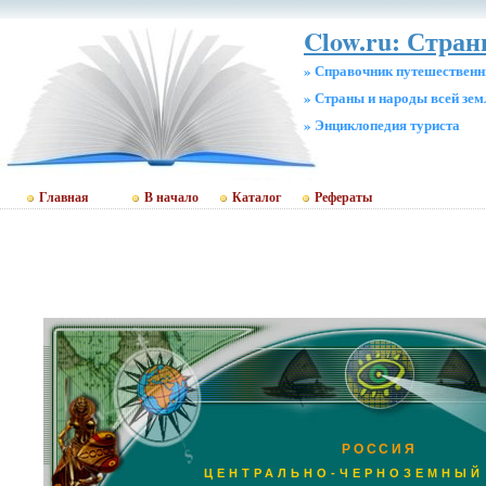
Clow.ru: Стран
» Справочник путешественн
» Страны и народы всей зем
» Энциклопедия туриста
Главная
В начало
Каталог
Рефераты
РОССИЯ
ЦЕНТРАЛЬНО-ЧЕРНОЗЕМНЫЙ