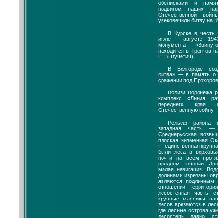
обелисками и памя
подвигом наших на
Отечественной войн
увековечили битву на К
В Курске в честь 
июле - августе 194
монумента «Воину-о
находится в Трептов-п
Е. В. Вучетич).
В Белгороде соз
битва» — в память о
сражении под Прохоров
Вблизи Воронежа 
комплекс «Линия р
переднего края 
Отечественную войну.
Рельеф района п
западная часть — 
Среднерусская возвы
плоская низменная Ок
— единственная крупна
были леса в верховь
почти на всем прот
среднем течении До
малая навигация. Во
долинами изрезаны овр
являются подлинным 
отношении территор
лесостепная часть с
крупные массивы па
лесов врезаются в лесн
где лесные острова уж
лесостепь давно ст