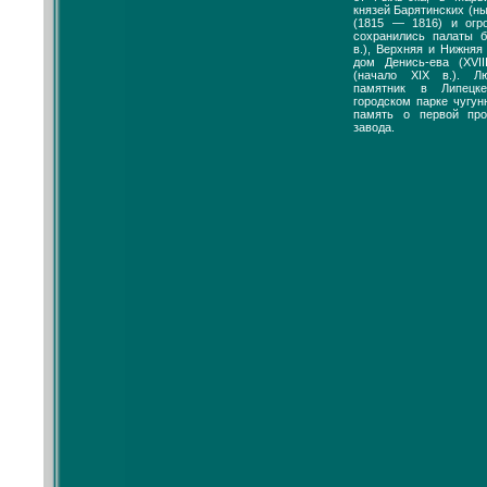
князей Барятинских (н
(1815 — 1816) и огр
сохранились палаты б
в.), Верхняя и Нижняя 
дом Денись-ева (XVII
(начало XIX в.). Л
памятник в Липецк
городском парке чугу
память о первой про
завода.