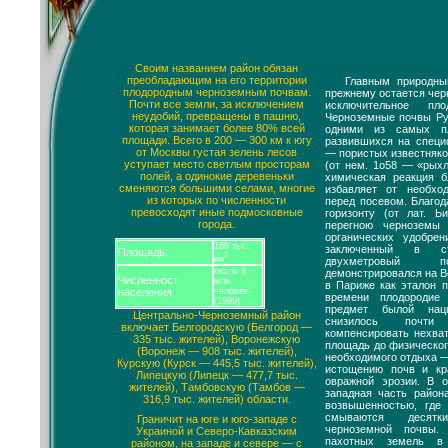
Своим названием район обязан
преобладающим на его территории
Главным природны
плодородным черноземным почвам.
прежнему остается чер
Почти все земли, за исключением
исключительное пл
неудобий, превращены в пашню,
Черноземные почвы Ру
которая занимает более 80% всей
одними из самых п
площади. Всего в 200 — 300 км к югу
развившихся на специ
от Москвы густая зелень лесов
— пористых известняко
уступает место светлым просторам
(от нем. 1о58 — «рых
полей, а одинокие деревеньки
химическая реакция б
сменяются большими селами, многие
избавляет от необхо
из которых по численности
перед посевом. Благо
превосходят иные подмосковные
горизонту (от лат. Ь
города.
перегною черноземы
органических удобрен
168 тыс.
заключенный в с
Площадь:
2
км
.
двухметровый п
около 8
демонстрировался на В
Численност
млн.
в Париже как эталон 
населения:
человек
времени плодородие
(1999).
предмет былой нац
Центрально-Черноземный район
снизилось почти
включает Белгородскую (Белгород —
компенсировать нехва
335 тыс. жителей), Воронежскую
площадь до физическог
(Воронеж — 908 тыс. жителей),
необходимого отдыха 
Курскую (Курск — 445,5 тыс. жителей),
истощению почв и кр
Липецкую (Липецк — 477,7 тыс.
овражной эрозии. В 
жителей), Тамбовскую (Тамбов —
западная часть район
316,9 тыс. жителей) области.
возвышенностью, где
смываются десятк
Граничит на юге и юго-западе с
черноземной почвы.
Украиной и Северо-Кавказским
пахотных земель в
районом, на западе и севере — с