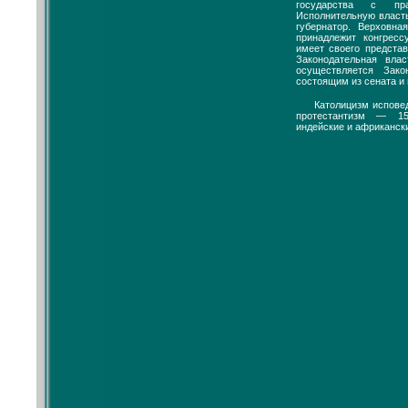
государства с пра
Исполнительную власт
губернатор. Верховна
принадлежит конгрес
имеет своего представ
Законодательная вла
осуществляется Зако
состоящим из сената и
Католицизм испове
протестантизм — 1
индейские и африкански