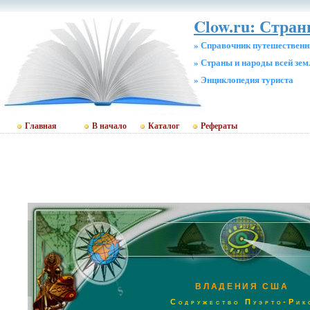
Clow.ru: Стра
» Справочник путешественн
» Страны и народы всей зем
» Энциклопедия туриста
Главная
В начало
Каталог
Рефераты
ВЛАДЕНИЯ США
Содружество Пуэрто-Рик