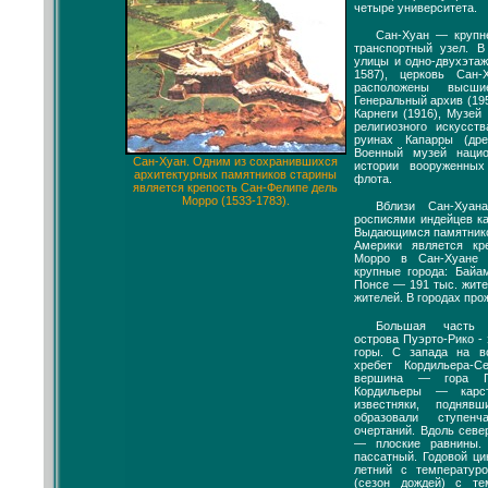
четыре университета.
Сан-Хуан — крупн
транспортный узел. 
улицы и одно-двухэта
1587), церковь Сан-
расположены высши
Генеральный архив (19
Карнеги (1916), Музей
религиозного искусст
руинах Капарры (дре
Военный музей нацио
Сан-Хуан. Одним из сохранившихся
истории вооруженных
архитектурных памятников старины
флота.
является крепость Сан-Фелипе дель
Морро (1533-1783).
Вблизи Сан-Хуан
росписями индейцев ка
Выдающимся памятнико
Америки является кр
Морро в Сан-Хуане 
крупные города: Байа
Понсе — 191 тыс. жите
жителей. В городах про
Большая часть в
острова Пуэрто-Рико -
горы. С запада на в
хребет Кордильера-С
вершина — гора П
Кордильеры — карст
известняки, подня
образовали ступен
очертаний. Вдоль севе
— плоские равнины.
пассатный. Годовой ци
летний с температуро
(сезон дождей) с тем