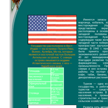
Имеются запасы 
марганца, кобальта, 
месторождения (
представлены вкр
расположены в основ
западной половины
месторождения Хуа
содержащие также желе
западной части побере
произрастают каучуко
Государство расположено в Вест-
породы. В 1940 г. пр
Индии — на островах Пуэрто-Рико,
была принята прог
Вьекес, Кулебра, Мо-на, которые
экономического разви
являются восточной частью Больших
40 лет ликвидиров
Антильских островов. С севера
благодаря развитию т
острова омываются водами
фармацевтики, эл
Атлантического океана, с юга —
промышленности. П
Карибского моря.
севере и юге острова
8,9 тыс.
Площадь:
районы. На экспорт 
2
км
.
кофе, табак, бананы
3,9 млн.
Численност
декоративные растения
человек
населения:
(1998).
Официальный
Туризм — одна из
испанский.
язык
государства, а рабо
туристов — средст
Сан-Хуан
(438 тыс.
населения острова. В
Столица
жителей,
населения, в пром
1990).
строительстве и тра
Денежная
доллар
сельском хозяйстве — 
единица
США.
Развита сеть автод