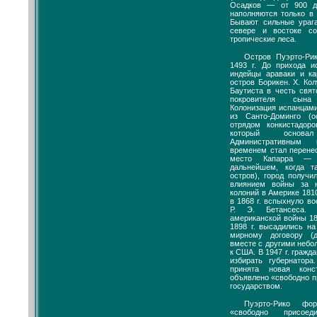
Осадков — от 900 д
наполняются только в
Бывают сильные ураг
севере и востоке со
тропические леса.
Остров Пуэрто-Ри
1493 г. До прихода и
индейцы араваки и к
остров Борикен. X. Ко
Баутиста в честь свя
покровителя сына
Колонизация испанцами 
из Санто-Доминго (
отрядом конкистадор
который основа
Административным
временем стал перенес
место Капарра — 
дальнейшем, когда т
остров), город получи
влиянием войны за н
колоний в Америке 1810
в 1868 г. вспыхнуло в
Р. Э. Бетансеса. 
американской войны 18
1898 г. высадились н
мирному договору (д
вместе с другими неб
к США. В 1947 г. гражд
избирать губернатор
принята новая конс
объявлено «свободно 
государством.
Пуэрто-Рико фо
«свободно присое