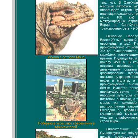
тыс. км). В Сан-Хуа
местные автобусы «г
опоясывает остров Пу
плантации сахарного т
около 100 км). 
международных аэро
Верде в Сан-Хуане
транспортная сеть - 9 
Основное Населе
Более 20 тыс. жителей
европейцы и др.). П
происхождение от исп
XIX вв., смешавшихся
карибами, населявши
Игуана с острова Мона.
времен. Индейцы были 
началу XVII в. В ка
острова ввозились 
дальнейшем оказал
формирование пуэрт
составе пуэрторикан
нефы и мулаты, а 
происхождения, вне
белых. Имеются пото
преимущественно и
народной культуры о
плетении, вышивке, а 
масок из кокосово
распространены азартн
Ежегодно в Пуэрто-Р
классической музык
участие симфоничес
стран мира.
Побережье украшают современные
здания отелей.
Обязательное 9
Существуют как госуда
школы, преимуществе