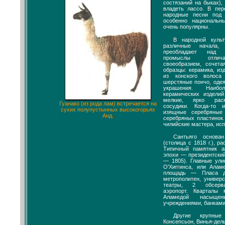
состязаний на быках)
владеть лассо. В пе
народные песни под 
особенно национальн
очень популярны.
В народной куль
различные начала,
преобладают над и
промыслы отлича
своеобразием, сочета
образцы: керамика, из
из конского волоса
шерстяные пончо, одея
украшения. Наиб
керамических издели
мелкие, ярко раск
Гуанако (из рода лам) встречается на
сосудики. Когда-то
сухих полупустынных высокогорьях
изящные серебряные
Анд.
серебряных пластинок
чилийские мастера, ис
Сантьяго основа
(столица с 1818 г.), р
Типичный памятник а
эпохи — президентски
— 1805). Главные ул
О'Хиггинса, или Алам
площадь — Пласа д
метрополитен, универ
театры, 2 обсерва
аэропорт. Кварталы
Аламедой насыщены
учреждениями, банками
Другие крупные 
Консепсьон, Винья-дел