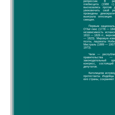
репрессии. В резу
плебисцита (1988 г.
высказались против 
увековечить свой 
проведены демократи
выиграла оппозиция.
смещен.
Первым националь
О'Хиг-гинс (1778 — 184
независимость испанс
1810 — 1826 гг., верхо
— 1823). Мировую изве
поэты, лауреаты Нобе
Мистраль (1889 — 1957
1973).
Чили — республик
правительства —
законодательный о
конгресс, состоящ
депутатов.
Католицизм испове
протестанты. Индейцы
юге страны, сохраняют 