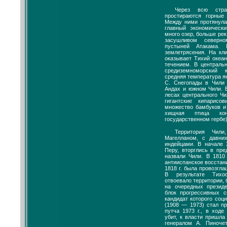
Через всю стр
простираются горные
Между ними протянул
главный экономическ
много озер, больше рек
засушливом северн
пустыней Атакама. 
землетрясения. На кл
оказывает Тихий океа
течением. В централь
средиземноморский 
средняя температура ян
С. Снегопады в Чили
Андах и южном Чили. 
лесах центрального Ч
гигантские кипарисо
множество бамбуков и
хищная птица кон
государственном гербе)
Территория Чили
Магелланом, с давни
индейцами. В начале 
Перу, вторглись в пре
назвали Чили. В 1810
антииспанское восстани
1818 г. была провозгл
В результате Тихо
отвоевало территории, б
на очередных презид
блок прогрессивных с
кандидат которого соц
(1908 — 1973) стал п
путча 1973 г., в ходе
убит, к власти пришла
генералом А. Пиноче