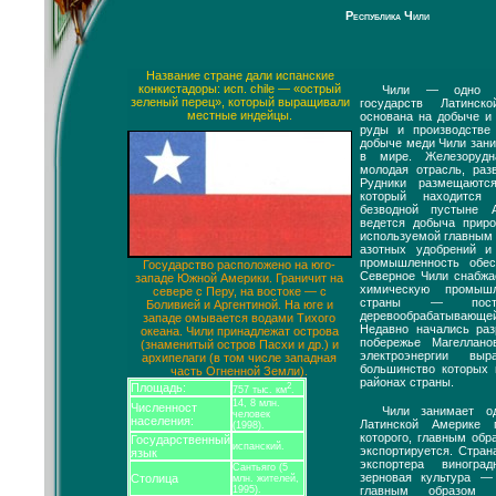
Республика Чили
Название стране дали испанские
конкистадоры: исп. chile — «острый
Чили — одно и
зеленый перец», который выращивали
государств Латинск
местные индейцы.
основана на добыче и
руды и производстве
добыче меди Чили зани
в мире. Железоруд
молодая отрасль, раз
Рудники размещаютс
который находится
безводной пустыне 
ведется добыча приро
используемой главным 
азотных удобрений и
промышленность обес
Государство расположено на юго-
Северное Чили снабжа
западе Южной Америки. Граничит на
химическую промыш
севере с Перу, на востоке — с
страны — пост
Боливией и Аргентиной. На юге и
деревообрабатываю
западе омывается водами Тихого
Недавно начались раз
океана. Чили принадлежат острова
побережье Магеллан
(знаменитый остров Пасхи и др.) и
электроэнергии вы
архипелаги (в том числе западная
большинство которых 
часть Огненной Земли).
районах страны.
Площадь:
2
757 тыс. км
.
14, 8 млн.
Численност
Чили занимает о
человек
населения:
Латинской Америке
(1998).
которого, главным обр
Государственный
испанский.
экспортируется. Стран
язык
экспортера виногра
Сантьяго (5
зерновая культура —
Столица
млн. жителей,
главным образом 
1995).