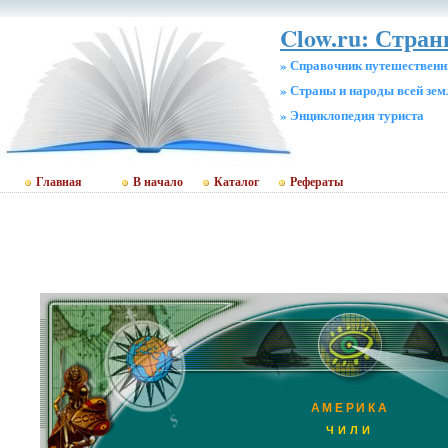
Clow.ru: Стра
» Справочник путешественн
» Страны и народы всей зем
» Энциклопедия туриста
Главная
В начало
Каталог
Рефераты
АМЕРИКА
ЧИЛИ