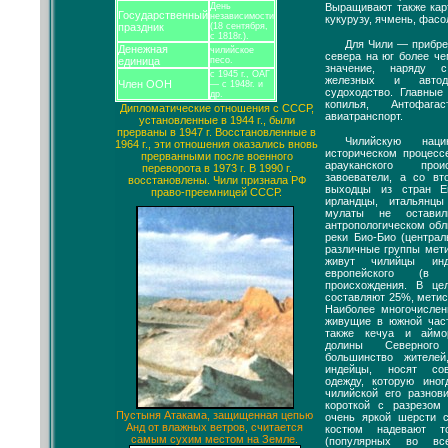
Выращивают также кар
День
Государственный
независимости
кукурузу, ячмень, фасо
праздник
(18 сентября,
с 1818г.).
Для Чили — прибре
Денежная
чилийское
севера на юг более че
единица
песо.
значение, наряду 
с 1945 г., ОАГ
железных и автод
Член ООН
— с 1948г. и
судоходство. Главные 
др.
копилья, Антофага
Дипломатические отношения с СССР,
авиатранспорт.
установленные в 1944 г., были
прерваны в 1947 г. Восстановленные в
Чилийскую нац
1964 г., эти отношения оказались вновь
историческом процес
прерванными после военного
арауканского прои
переворота в 1973 г. В 1990 г.
завоеватели, а со в
восстановлены. Чили признала РФ
выходцы из стран Е
право-преемницей СССР.
ирландцы, итальянц
мулаты не оставил
антропологическом обл
реки Био-Био (центра
различные группы мет
живут чилийцы инд
европейского (в 
происхождения. В це
составляют 25%, мети
Наиболее многочислен
живущие в южной час
также кечуа и аймо
долины Северного
большинство жителе
индейцы, носят со
одежду, которую ино
чилийской его разно
короткой с разрезом
Пустыня Атакама, защищенная цепью
очень яркой шерсти 
Анд от влажных ветров, считается
костюм надевают т
самым сухим местом на Земле.
(популярных во вс