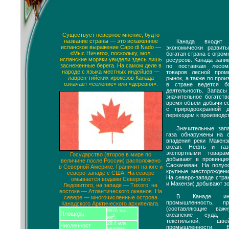
Существует неверное мнение, будто
название страны — это искаженное
Канада входит
испанское выражение Capo di Nado —
экономически развит
«Мыс Ничего», поскольку, мол,
богатая страна с огро
испанские моряки увидели здесь лишь
ресурсов. Канада зани
заснеженные берега. На самом деле в
по поставкам лесом
народе с языка местных индейцев —
товаров лесной про
лаврен-тийских ирокезов Канада
рынок, а также по прои
означает «селение» или «деревня».
в стране ведется б
деятельность. Запас
значительное богатств
время объем добычи со
с природоохранной 
переходом к производс
Значительные зап
газа обнаружены на 
впадения реки Макен
океан. Нефть и га
экспортными товар
Государство (второе в мире по
добывают в провинци
величине после России) расположено
Саскачеван. На полуо
в Северной Америке. Граничит на юге и
крупные месторождени
северо-западе с США. На севере
На северо-западе стра
омывается водами Северного
и Макензи) добывают зо
Ледовитого, на западе — Тихого, на
востоке — Атлантического океанов. На
В Канаде инте
севере — многочисленные острова
промышленность, пр
Канадского Арктического архипелага.
(составляющие важ
9976 тыс.
Площадь:
океанские суда, 
2
км
.
текстильной, ш
28,4 млн.
Численност
промышленности. Б
человек