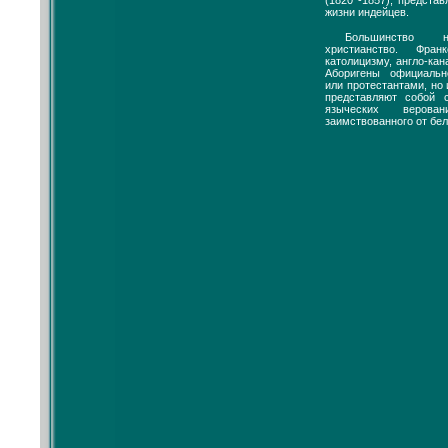
жизни индейцев.
Большинство н
христианство. Фран
католицизму, англо-ка
Аборигены официальн
или протестантами, но
представляют собой 
языческих верова
заимствованного от бе