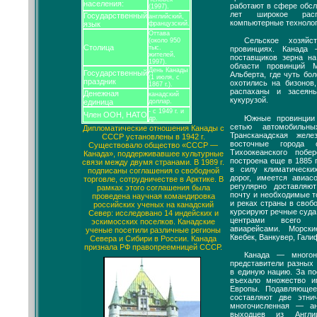
населения:
работают в сфере обсл
(1997).
лет широкое распр
Государственный
английский,
компьютерные технолог
язык
французский.
Оттава
Сельское хозяй
(около 950
Столица
тыс.
провинциях. Канада
жителей,
поставщиков зерна н
1997).
области провинций 
День Канады
Государственный
Альберта, где чуть бо
(1 июля, с
праздник
охотились на бизонов
1867 г.).
распаханы и засеян
Денежная
канадский
кукурузой.
единица
доллар.
- с 1949 г. и
Член ООН, НАТО
Южные провинции
др.
сетью автомобильн
Дипломатические отношения Канады с
Трансканадская желе
СССР установлены в 1942 г.
восточные города 
Существовало общество «СССР —
Тихоокеанского побе
Канада», поддерживавшее культурные
построена еще в 1885 г
связи между двумя странами. В 1989 г.
в силу климатически
подписаны соглашения о свободной
дорог, имеется авиас
торговле, сотрудничестве в Арктике. В
регулярно доставляю
рамках этого соглашения была
почту и необходимые т
проведена научная командировка
и реках страны в своб
российских ученых на канадский
курсируют речные суда
Север: исследовано 14 индейских и
центрами всего м
эскимосских поселков. Канадские
авиарейсами. Морс
ученые посетили различные регионы
Квебек, Ванкувер, Гали
Севера и Сибири в России. Канада
признала РФ правопреемницей СССР.
Канада — многон
представители разных
в единую нацию. За по
въехало множество и
Европы. Подавляющее
составляют две этни
многочисленная — а
выходцев из Англ