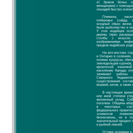
от браков белых о
женщинами) с помощью
лошадей быстро освоил
Племена, насел
побережье (хайда, 
оседлый образ жизни
были рыболовство и ох
У этих индейцев осо
дереву (ярко раскра
столбы с искусно
изображениями мифи
предков индейских родо
На юго-востоке ст
и Онтарио в селениях,
полями кукурузы, обит
земледельцев-гуро
ирокезской языково
населению Канады от
занимают районы 
Северного Ледовит
существования соста
моржей, китов, а также 
В настоящее время
или иной степени утр
жизненный уклад. Се
поселках. Общины або
в некоторых слу
федерального правите
эскимосов появил
бизнесмены, но в т
значительный процент 
и рыбной ловлей.
Оттава основана в 2