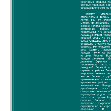
некоторые общины ин
степных провинций хар
собирающие огромное к
Климат — умеренн
относительно теплым
летом. На юге клима
мягкие. На дождливом
зимние холода слабее.
внутренние районы
Кордильеры, что дела
Канада занимает перво
пресной воды. На ее
озера Онтарио, Эри, Г
входящие в самую бо
систему. Не слишком 
река Святого Лавре
Канады такую же ва
истории России. Бо
Канады занимает тай
деревьев (красная
лиственница) часто 
канадской березой и
страны, в районе Ве
широколиственные лес
желтая береза и ду
примыкающие к скали
арктических районах
животный мир Канад
преобладают лоси.
совершают олени-кариб
подвид благородного 
леса, а в отрогах Ко
снежных баранов. 
побережье Гудзоно
единственная в мире
овцебыков. В на