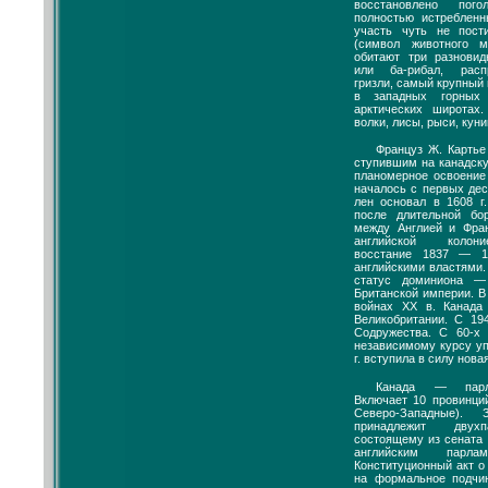
восстановлено пог
полностью истребленн
участь чуть не пост
(символ животного 
обитают три разновид
или ба-рибал, расп
гризли, самый крупный
в западных горных
арктических широтах
волки, лисы, рыси, куни
Француз Ж. Картье
ступившим на канадску
планомерное освоение
началось с первых дес
лен основал в 1608 г.
после длительной б
между Англией и Фран
английской колони
восстание 1837 — 1
английскими властями. 
статус доминиона —
Британской империи. В
войнах XX в. Канада
Великобритании. С 19
Содружества. С 60-х 
независимому курсу уп
г. вступила в силу нова
Канада — парла
Включает 10 провинци
Северо-Западные). 
принадлежит двухп
состоящему из сената 
английским парл
Конституционный акт о
на формальное подчин