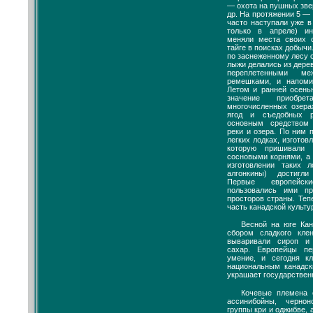
— охота на пушных звер
др. На протяжении 5 —
часто наступали уже в
только в апреле) ин
меняли места своих 
тайге в поисках добыч
по заснеженному лесу 
лыжи делались из дерев
переплетенными м
ремешками, и напоми
Летом и ранней осен
значение приоб
многочисленных озера
ягод и съедобных 
основным средством
реки и озера. По ним 
легких лодках, изготов
которую пришивали 
сосновыми корнями, а
изготовлении таких 
алгонкины) достигл
Первые европейск
пользовались ими п
просторов страны. Теп
часть канадской культу
Весной на юге Ка
сбором сладкого клен
вываривали сироп и
сахар. Европейцы п
умение, и сегодня к
национальным канадск
украшает государствен
Кочевые племена 
ассинибойны, чернон
группы кри и оджибве, 