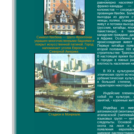
равномерно населяют
франко-канадцы — 
колонистов — сосредо
провинции Квебек. Бол
выходцы из других с
немцы, поляки, скандин
живут и потомки выходц
(русские, китайцы, яп
пакистанцы), а та
канадские граждане, да
Символ Квебека — Шато-Фронтенак
в Африке. Особенно м
украшен многочисленными башнями и
происхождения живет
покрыт искусственной патиной. Город
Первые китайцы поя
напоминает уголок Европы в
второй половине XIX 
Северной Америке.
строительстве Транска
В настоящее время бо
в городах в южных ра
плотность населения н
В XX в. культурно
этнических групп исче
урбанистическая культ
в большей степени, 
характерен некоторый 
Индейские племен
собой по культуре,
занятий, - коренные жи
Индейцы из жив
алгонкинской (монтанье
Стадион в Монреале.
атапаскской (чиппевайа
языковых групп — неп
следопыты. Основой
охота на лося и с
появления европей
широкое распространен