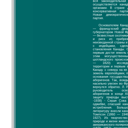
вся законодательная
осуществляется кана
органами. В стране 
консервативная парт
Новая демократичес
партия.
Основателем Кана
— французский дво
губернатором Новой Ф
— безвестные охотники
и риск из прибре
неизведанной страны 
с индейцами, сдел
становления Канады.
первым достиг земель 
этим могущественн
шотландского происхо
— 1820) исследов
территории и первым в
Канаду с севера на юг
земель европейцами, п
основания государства
аборигенов. Так, вожд
насильно увезен во Фра
вернулся обратно. Л. 
руководитель осв
аборигенов в конце XI
защиту природы выс
-1938) - Серая Сова
оджибве, спасший кан
истребления. Боль
литературу внесли кан
Томпсон (1860 — 1946
1927). Их творчеств
природе и жизни живот
американского полярно
(1820 -1857), предста