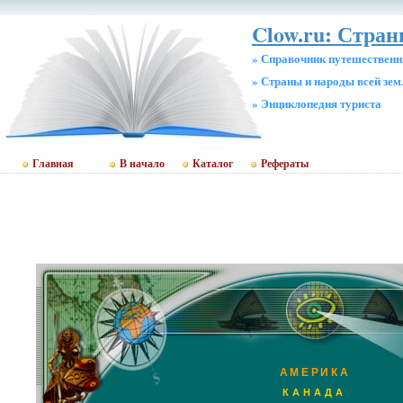
Clow.ru: Стра
» Справочник путешественн
» Страны и народы всей зем
» Энциклопедия туриста
Главная
В начало
Каталог
Рефераты
АМЕРИКА
КАНАДА