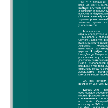
1867 г.) в провинции
реке. До 1854 г. был
Байтаун. В Оттаве нах
английский и француз
искусств и Национальн
(3,9 млн. жителей) ос
торгово-промышленн
знаменит одним из
университетом.
Большинство до
страны сосредоточено 
— Монреале и Квебеке
Святого Лаврентия. Мо
возник на месте селен
Хошелага («бобров
памятников архитек
церковь Нотр-Дам де 
Нотр-Дам де Монреаль 
роскошным внутренн
достопримечательнос
Руаяль (Королевская 
вершины этой горы Ж.
открылись когда-то ве
ландшафтов - необъя
кукурузные поля индей
XX век оставил 
Всемирной выставки (1
Квебек (96% — фра
себе больше особенно
многие французские г
средневековая крепос
во всей Северной
архитектуры XVII в. —
Сен-Луи. Башенные 