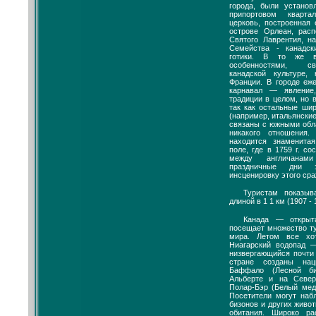
города, были установ
припортовом кварта
церковь, построенная
острове Орлеан, рас
Святого Лаврентия, н
Семейства - канадск
готики. В то же в
особенностями, с
канадской культуре,
Франции. В городе еж
карнавал — явление
традиции в целом, но 
так как остальные ши
(например, итальянски
связаны с южными обл
никакого отношения.
находится знаменит
поле, где в 1759 г. с
между англичана
праздничные дни 
инсценировку этого сра
Туристам показы
длиной в 1 1 км (1907 - 
Канада — открыт
посещает множество ту
мира. Летом все хо
Ниагарский водопад 
низвергающийся почти
стране созданы нац
Баффало (Лесной би
Альберте и на Север
Полар-Бэр (Белый мед
Посетители могут наб
бизонов и других живо
обитания. Широко ра