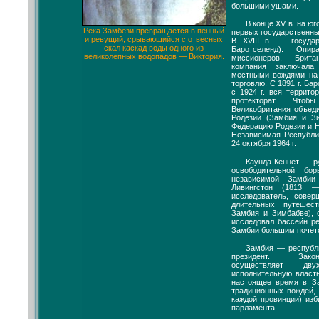
большими ушами.
В конце XV в. на юг
Река Замбези превращается в пенный
первых государственн
и ревущий, срывающийся с отвесных
В XVIII в. — госуда
скал каскад воды одного из
Баротселенд). Опи
великолепных водопадов — Виктория.
миссионеров, Брита
компания заключал
местными вождями на 
торговлю. С 1891 г. Ба
с 1924 г. вся террит
протекторат. Чтоб
Великобритания объе
Родезии (Замбия и З
Федерацию Родезии и Н
Независимая Республи
24 октября 1964 г.
Каунда Кеннет — р
освободительной бо
независимой Замбии
Ливингстон (1813 
исследователь, совер
длительных путешес
Замбия и Зимбабве), 
исследовал бассейн ре
Замбии большим почет
Замбия — республи
президент. Зако
осуществляет двух
исполнительную власт
настоящее время в З
традиционных вождей, 
каждой провинции) из
парламента.