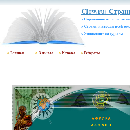
Clow.ru: Стра
» Справочник путешественн
» Страны и народы всей зем
» Энциклопедия туриста
Главная
В начало
Каталог
Рефераты
АФРИКА
ЗАМБИЯ