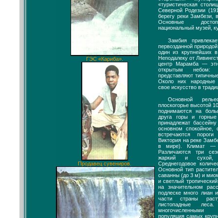
«туристическая столи
Северной Родезии (19
берегу реки Замбези, 
Основные достоп
национальный музей, к
Замбия привлекае
первозданной природой
один из крупнейших в
Неподалеку от Ливингс
ГЭС «Кариба».
центр Марамба — этн
открытым небом:
представляют типичны
Около них народные
свое искусство в трад
Основной рель
плоскогорье высотой 1
поднимаются на боль
друга горы и горные
принадлежат бассейну
основном спокойное, 
встречаются порог
Виктория на реке Замб
в мире). Климат — 
Различаются три сез
жаркий и сухой,
Среднегодовое колич
Продавец сувениров.
Основной тип растите
саванны (до 3 м) и ми
и светлый тропический
на значительном расс
подлеске много лиан и
части страны раст
листопадные леса.
многочисленными 
популяция самых круп