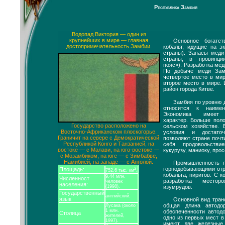
Республика Замбия
Водопад Виктория — один из
крупнейших в мире — главная
Основное богат
достопримечательность Замбии.
кобальт, идущие на э
страны). Запасы меди
страны, в провинци
пояс»). Разработка меди
По добыче меди Зам
четвертое место в ми
второе место в мире.
район города Китве.
Замбия по уровню 
относится к наиме
Экономика имеет а
характер. Больше пол
Государство расположено на
сельском хозяйстве. 
Восточно-Африканском плоскогорье.
условия и достато
Граничит на севере с Демократической
позволяют стране почт
Республикой Конго и Танзанией, на
себя продовольств
востоке — с Малави, на юго-востоке —
кукурузу, маниоку, прос
с Мозамбиком, на юге — с Зимбабве,
Намибией, на западе — с Анголой.
Промышленность п
горнодобывающими от
Площадь:
2
752,6 тыс. км
.
кобальта, пиритов. С ко
9,44 млн.
Численност
разработка местор
человек
населения:
изумрудов.
(1998).
Государственный
английский.
язык
Основной вид тран
общая длина автод
Лусака (около
1 млн.
обеспеченности автод
Столица
жителей,
одно из первых мест в
1997).
имеют две железные 