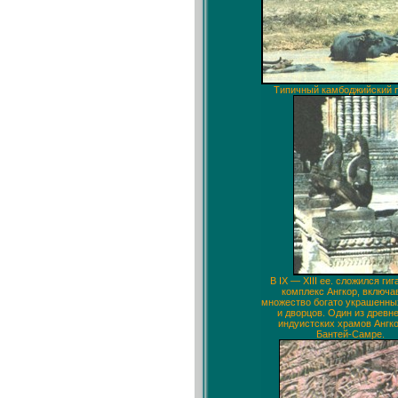
Типичный камбоджийский п
В IX — XIII ее. сложился гиг
комплекс Ангкор, включ
множество богато украшенны
и дворцов. Один из древн
индуистских храмов Ангк
Бантей-Самре.