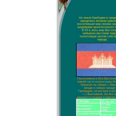
На земле Камбоджи в средн
зародилась великая цивил
восхитившая мир своими х
шедеврами архитектурного т
В XX в. весь мир был пот
небывало жестоким тер
полпотовцев против собст
народа.
Расположена в Юго-Восточно
южной части полуострова Ин
Граничит на севере с Лаос
западе и северо-западе
Таиландом, на востоке и юго
— с Вьетнамом. На юго-з
омывается водами Сиамского
Площадь:
2
181 тыс. км
.
10,7 млн.
Численност
человек
населения:
(1999).
Государственный
кхмерский.