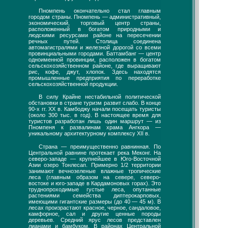
Пномпень окончательно стал главным
городом страны. Пномпень — административный,
экономический, торговый центр страны,
расположенный в богатом природными и
людскими ресурсами районе на пересечении
речных путей. Столица соединена
автомагистралями и железной дорогой со всеми
провинциальными городами. Баттамбанг — центр
одноименной провинции, расположен в богатом
сельскохозяйственном районе, где выращивают
рис, кофе, джут, хлопок. Здесь находятся
промышленные предприятия по переработке
сельскохозяйственной продукции.
В силу Крайне нестабильной политической
обстановки в стране туризм развит слабо. В конце
90-х гг. XX в. Камбоджу начали посещать туристы
(около 300 тыс. в год). В настоящее время для
туристов разработан лишь один маршрут — из
Пномпеня к развалинам храма Ангкора —
уникальному архитектурному комплексу XII в.
Страна — преимущественно равнинная. По
Центральной равнине протекает река Меконг. На
северо-западе — крупнейшее в Юго-Восточной
Азии озеро Тонлесап. Примерно 1/2 территории
занимают вечнозеленые влажные тропические
леса (главным образом на севере, северо-
востоке и юго-западе в Кардамоновых горах). Это
труднопроходимые густые леса, опутанные
растениями семейства диптерокарповых,
имеющими гигантские размеры (до 40 — 45 м). В
лесах произрастают красное, черное, сандаловое,
камфорное, сал и другие ценные породы
деревьев. Средний ярус лесов представлен
лианами и бамбуком. В районах Центральной