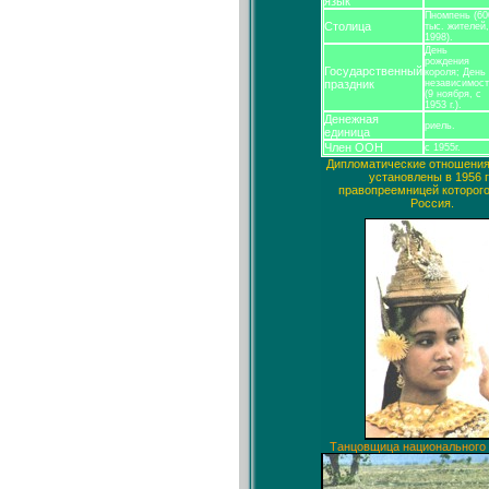
язык
Пномпень (60
Столица
тыс. жителей,
1998).
День
рождения
Государственный
короля; День
праздник
независимос
(9 ноября, с
1953 г.).
Денежная
риель.
единица
Член ООН
с 1955г.
Дипломатические отношени
установлены в 1956 г.
правопреемницей которого
Россия.
Танцовщица национального 