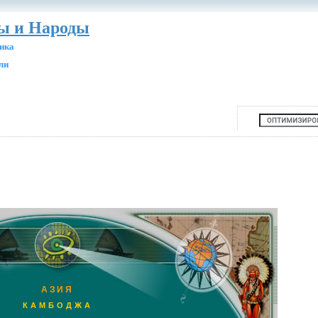
ны и Народы
ика
ли
АЗИЯ
КАМБОДЖА