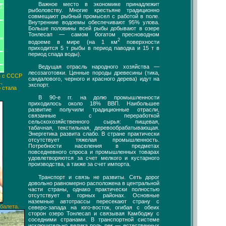
Важное место в экономике принадлежит
0
рыболовству. Многие крестьяне традиционно
совмещают рыбный промысел с работой в поле.
Внутренние водоемы обеспечивают 95% улова.
Больше половины всей рыбы добывают в озере
Тонлесап — самом богатом пресноводном
ти
2
водоеме в мире (на 1 км
поверхности
приходится 5 т рыбы в период паводка и 15 т в
период спада воды).
Ведущая отрасль народного хозяйства —
лесозаготовки. Ценные породы древесины (тика,
я с СССР
сандалового, черного и красного дерева) идут на
,
экспорт.
 стала
В 90-е гг. на долю промышленности
приходилось около 18% ВВП. Наибольшее
развитие получили традиционные отрасли,
связанные с переработкой
сельскохозяйственного сырья: пищевая,
табачная, текстильная, деревообрабатывающая.
Энергетика развита слабо. В стране практически
отсутствует тяжелая промышленность.
Потребности населения в предметах
повседневного спроса и промышленных товарах
удовлетворяются за счет мелкого и кустарного
производства, а также за счет импорта.
Транспорт и связь не развиты. Сеть дорог
довольно равномерно расположена в центральной
части страны, однако практически полностью
отсутствует в горных районах. Основные
наземные автотрассы пересекают страну с
балета.
северо-запада на юго-восток, огибая с обеих
сторон озеро Тонлесап и связывая Камбоджу с
соседними странами. В транспортной системе
исключительно велика роль рек — естественных