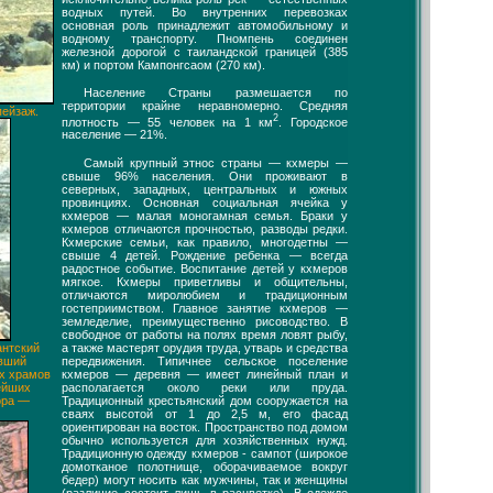
водных путей. Во внутренних перевозках
основная роль принадлежит автомобильному и
водному транспорту. Пномпень соединен
железной дорогой с таиландской границей (385
км) и портом Кампонгсаом (270 км).
Население Страны размешается по
территории крайне неравномерно. Средняя
ейзаж.
2
плотность — 55 человек на 1 км
. Городское
население — 21%.
Самый крупный этнос страны — кхмеры —
свыше 96% населения. Они проживают в
северных, западных, центральных и южных
провинциях. Основная социальная ячейка у
кхмеров — малая моногамная семья. Браки у
кхмеров отличаются прочностью, разводы редки.
Кхмерские семьи, как правило, многодетны —
свыше 4 детей. Рождение ребенка — всегда
радостное событие. Воспитание детей у кхмеров
мягкое. Кхмеры приветливы и общительны,
отличаются миролюбием и традиционным
гостеприимством. Главное занятие кхмеров —
земледелие, преимущественно рисоводство. В
свободное от работы на полях время ловят рыбу,
а также мастерят орудия труда, утварь и средства
антский
передвижения. Типичнее сельское поселение
авший
кхмеров — деревня — имеет линейный план и
х храмов
располагается около реки или пруда.
ейших
Традиционный крестьянский дом сооружается на
ора —
сваях высотой от 1 до 2,5 м, его фасад
ориентирован на восток. Пространство под домом
обычно используется для хозяйственных нужд.
Традиционную одежду кхмеров - сампот (широкое
домотканое полотнище, оборачиваемое вокруг
бедер) могут носить как мужчины, так и женщины
(различие состоит лишь в расцветке). В одежде