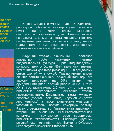
Королевство Камбоджа
ие века
изация,
Недра Страны изучены слабо. В Камбодже
рамами —
разведаны небольшие месторождения железной
ворения.
руды, золота, меди, олова, марганца,
рясен
фосфоритов, каменного угля. Велики запасы
рором
песчаника, базальта, латерита, мрамора. Повсюду
венного
по берегам рек имеются запасы глины, песка,
гравия. Ведется кустарная добыча драгоценных
камней — сапфиров и рубинов.
Ведущая отрасль экономики — сельское
хозяйство (80% населения). Главная
возделываемая культура — рис, под посадками
которого занято более 85% пахотных земель.
Культивируют два вида риса: один — в дождливый
сезон, другой — в сухой. Под поливным рисом
обычно занято 90% всей посевной площади, его
урожаи примерно на 30% выше, чем
суходольного риса. Урожай риса в конце 90-х гг.
XX в. составлял около 2,5 млн. т, что позволяло
й Азии в
полностью обеспечивать население страны
докитай.
продовольствием. Выращивают также кукурузу,
ом, на
бобовые (фасоль, сою, маис), клубневые (батат,
 — с
ямс, маниоку), а также технические культуры -
-востоке
хлопчатник, табак, арахис, сахарную пальму.
ападе
Развито овощеводство. Главная плантационная и
 залива.
вторая по значению сельскохозяйственная
культура — каучуконос гевея практически
полностью экспортируется. Разводят крупный
рогатый скот, свиней, птицу. Быков и буйволов
используют в качестве тягловой силы.