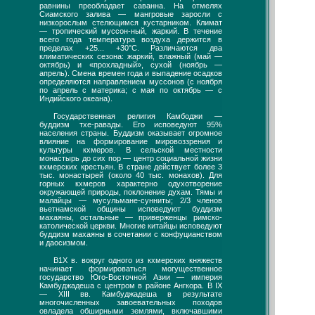
равнины преобладает саванна. На отмелях
Сиамского залива — мангровые заросли с
низкорослым стелющимся кустарником. Климат
— тропический муссон-ный, жаркий. В течение
всего года температура воздуха держится в
пределах +25... +30°С. Различаются два
климатических сезона: жаркий, влажный (май —
октябрь) и «прохладный», сухой (ноябрь —
апрель). Смена времен года и выпадение осадков
определяются направлением муссонов (с ноября
по апрель с материка; с мая по октябрь — с
Индийского океана).
Государственная религия Камбоджи —
буддизм тхе-равады. Его исповедуют 95%
населения страны. Буддизм оказывает огромное
влияние на формирование мировоззрения и
культуры кхмеров. В сельской местности
монастырь до сих пор — центр социальной жизни
кхмерских крестьян. В стране действует более 3
тыс. монастырей (около 40 тыс. монахов). Для
горных кхмеров характерно одухотворение
окружающей природы, поклонение духам. Тямы и
малайцы — мусульмане-сунниты; 2/3 членов
вьетнамской общины исповедуют буддизм
махаяны, остальные — приверженцы римско-
католической церкви. Многие китайцы исповедуют
буддизм махаяны в сочетании с конфуцианством
и даосизмом.
В1Х в. вокруг одного из кхмерских княжеств
начинает формироваться могущественное
государство Юго-Восточной Азии — империя
Камбуджадеша с центром в районе Ангкора. В IX
— XIII вв. Камбуджадеша в результате
многочисленных завоевательных походов
овладела обширными землями, включавшими