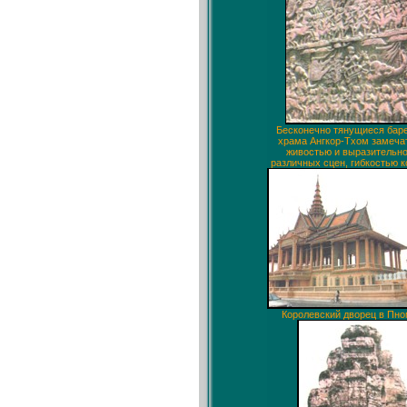
Бесконечно тянущиеся ба
храма Ангкор-Тхом замеча
живостью и выразительн
различных сцен, гибкостью к
Королевский дворец в Пно