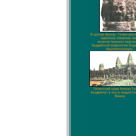
В центре Ангкор- Тхома рас
каменное изваяние ли
величественного персо
буддийской мифологии Бод
Авалокитешвары.
Гигантский храм Ангкор-Т
воздвигнут в честь индуистс
Вишну.