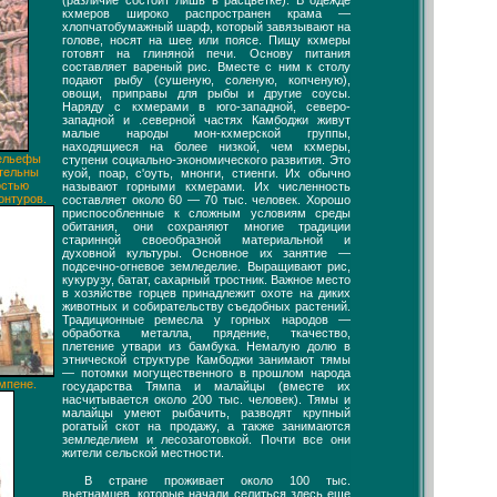
кхмеров широко распространен крама —
хлопчатобумажный шарф, который завязывают на
голове, носят на шее или поясе. Пищу кхмеры
готовят на глиняной печи. Основу питания
составляет вареный рис. Вместе с ним к столу
подают рыбу (сушеную, соленую, копченую),
овощи, приправы для рыбы и другие соусы.
Наряду с кхмерами в юго-западной, северо-
западной и .северной частях Камбоджи живут
малые народы мон-кхмерской группы,
находящиеся на более низкой, чем кхмеры,
рельефы
ступени социально-экономического развития. Это
тельны
куой, поар, с'оуть, мнонги, стиенги. Их обычно
остью
называют горными кхмерами. Их численность
онтуров.
составляет около 60 — 70 тыс. человек. Хорошо
приспособленные к сложным условиям среды
обитания, они сохраняют многие традиции
старинной своеобразной материальной и
духовной культуры. Основное их занятие —
подсечно-огневое земледелие. Выращивают рис,
кукурузу, батат, сахарный тростник. Важное место
в хозяйстве горцев принадлежит охоте на диких
животных и собирательству съедобных растений.
Традиционные ремесла у горных народов —
обработка металла, прядение, ткачество,
плетение утвари из бамбука. Немалую долю в
этнической структуре Камбоджи занимают тямы
— потомки могущественного в прошлом народа
мпене.
государства Тямпа и малайцы (вместе их
насчитывается около 200 тыс. человек). Тямы и
малайцы умеют рыбачить, разводят крупный
рогатый скот на продажу, а также занимаются
земледелием и лесозаготовкой. Почти все они
жители сельской местности.
В стране проживает около 100 тыс.
вьетнамцев, которые начали селиться здесь еще