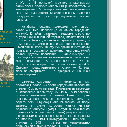
в XVII в. В сельской местности вьетнамцы
занимаются профессиональным рыболовством и
земледелием. В городах они — ремесленники
(портные, сапожники), мелкие торговцы, рабочие
предприятий, а также преподаватели, врачи,
юристы.
Китайская община Камбоджи насчитывает
около 400 тыс. человек (в основном городские
положено
жители). Китайцы занимают ведущее место во
ка
внутренней и внешней торговле, имеют прочные
нажа
позиции в банках, организуют транспортировку и
хисатвы
сбыт риса, а также выращивают перец и овощи.
Смешанные браки между кхмерами и китайцами
привели к созданию довольно многочисленной
особой группы населения — сино-кхмеров. В
Камбодже проживает незначительное число таи,
лао, бирманцев. В конце 90-х гг. XX в.
естественный прирост населения составлял 2,4%.
Средняя продолжительность жизни — 51 год.
Детская смертность — в среднем 20 на 1000
новорожденных.
Столица Камбоджи — Пномпень. В нем
хом был
проживает более 2/3 всего городского населения
кого бога
страны. Согласно легенде, Пномпень (в переводе
с кхмерского «холм тетушки Пень») был основан
пожилой женщиной по имени Пень, которая
построила себе дом на небольшом холме у
берега реки. Однажды она выловила из воды
дерево, в дупле которого нашла четыре
бронзовые фигуры Будды. Тетушка расставила
статуи на большом холме (пном) рядом с домом.
Позднее там был построен монастырь, названный
ее именем — Ват Пномдоунпень. Пномпень -
столица с 1434 г., затем ее неоднократно
переносили в другие города . С 1866 г.