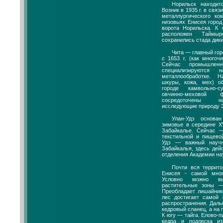
Норильск находит
Возник в 1935 г. в связ
металлургического ко
низовьях Енисея горо
ворота Норильска. К 
расположен Таймыр
сохранились стада дик
Чита — главный гор
с 1653 г. (как многоч
Сейчас промышленн
специализируются 
металлообработке. 
шкуры, кожа, мех) о
городе камвольно-
овчинно-меховой
сосредоточены на
исследующие природу 
Улан-Удэ основа
зимовье в середине X
Забайкалье. Сейчас 
текстильной и пищево
Удэ — важный научн
Забайкалья, здесь дей
отделения Академии на
Почти вся террит
Енисея - самой мног
Условно можно вы
растительные зоны —
Преобладает лишайник
лес достигает самой 
распространения. Даль
кедровый сланец, а на
К югу — тайга. Елово-
кедра и подлеска из