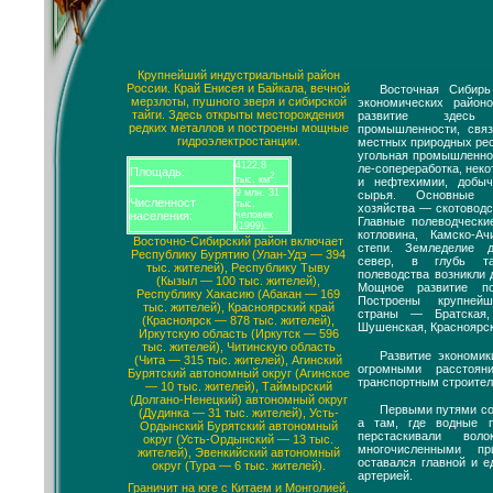
Крупнейший индустриальный район
России. Край Енисея и Байкала, вечной
Восточная Сибир
мерзлоты, пушного зверя и сибирской
экономических район
тайги. Здесь открыты месторождения
развитие здесь
редких металлов и построены мощные
промышленности, свя
гидроэлектростанции.
местных природных рес
угольная промышленнос
4122,8
ле-сопереработка, нек
Площадь:
2
тыс. км
.
и нефтехимии, добыч
9 млн. 31
сырья. Основные н
Численност
тыс.
хозяйства — скотоводс
населения:
человек
Главные полеводческ
(1999).
котловина, Камско-А
Восточно-Сибирский район включает
степи. Земледелие 
Республику Бурятию (Улан-Удэ — 394
север, в глубь та
тыс. жителей), Республику Тыву
полеводства возникли 
(Кызыл — 100 тыс. жителей),
Мощное развитие пол
Республику Хакасию (Абакан — 169
Построены крупнейш
тыс. жителей), Красноярский край
страны — Братская,
(Красноярск — 878 тыс. жителей),
Шушенская, Красноярск
Иркутскую область (Иркутск — 596
тыс. жителей), Читинскую область
Развитие экономик
(Чита — 315 тыс. жителей), Агинский
огромными расстоя
Бурятский автономный округ (Агинское
транспортным строител
— 10 тыс. жителей), Таймырский
(Долгано-Ненецкий) автономный округ
Первыми путями со
(Дудинка — 31 тыс. жителей), Усть-
а там, где водные п
Ордынский Бурятский автономный
перстаскивали во
округ (Усть-Ордынский — 13 тыс.
многочисленными п
жителей), Эвенкийский автономный
оставался главной и е
округ (Тура — 6 тыс. жителей).
артерией.
Граничит на юге с Китаем и Монголией,