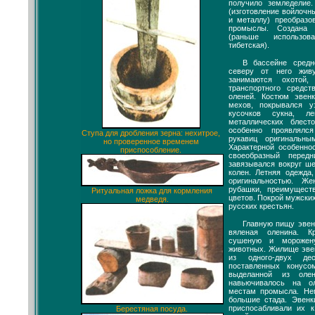
получило земледелие.
(изготовление войлочн
и металлу) преобразо
промыслы. Создана 
(раньше использов
тибетская).
В бассейне средн
северу от него жив
занимаются охотой,
транспортного средс
оленей. Костюм эвен
мехов, покрывался у
кусочков сукна, л
металлических блест
особенно проявлял
Ступа для дробления зерна: нехитрое,
рукавиц оригинальн
но проверенное временем
Характерной особенн
приспособление.
своеобразный перед
завязывался вокруг ше
колен. Летняя одежда,
оригинальностью. Ж
рубашки, преимущест
Ритуальная ложка для кормления
цветов. Покрой мужски
медведя.
русских крестьян.
Главную пищу эвен
вяленая оленина. К
сушеную и морожен
животных. Жилище эве
из одного-двух де
поставленных конус
выделанной из оле
навьючивалось на о
местам промысла. Не
большие стада. Эвенк
приспосабливали их к
Берестяная посуда.