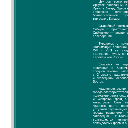
Центром всего ре
Иркутск, основанный в 
Иркут в Ангару. Здесь
сибирских золотоп
благосостоянием г
торговле с Китаем.
Старейший промыш
Сибири с пристань
Сибирское — возник в
солеварения.
Туруханск с кон
колонизации северной 
XVII - XVIII вв. с
съезжались купцы не т
Европейской России.
Енисейск — одн
поселений в Восточ
среднем течении Енисея
в. Отсюда отправляли
и экспедиции, осваи
Восток.
Красноярск возник в
города благоприятство
положение: здесь сошл
и Сибирский тракт, а
магистраль. Свое н
красного цвета пор
уступами спускающиеся
города расположен и
заповедник «Столб
возвышаются уника
причудливых форм и оч