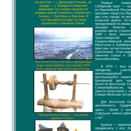
на востоке — с Дальневосточным, на
Первые промы
западе — с Западно-Сибирским
Сибирский тракт — тр
районами. На севере омывается
из Европейской Росси
водами морей Северного Ледовитого
проложен Иркутско-Яку
океана — Лаптевых и Карским. В
два этих города, но вк
состав района входят острова
колесной дороги. Ост
архипелага Северная Земля.
преодолевали по рекам,
лошадях. Конечно, 
региона имело строите
1898 г. было законч
Транссибирской 
Среднесибирской лин
Иркутском и Забайкал
пристань на восточном
Сретенском. Участокд
закончен только в 19
японской войны.
Исключительно чистые и прозрачные
воды озера Байкал составляют 85%
В 1979 г. был п
всех запасов пресной воды России.
западному участк
железнодорожной
протянувшейся парал
призванной дать н
богатств Восточной Си
Северобайкальске, 
трасса магистрали с 
Северо-Муйским (15 км)
Для Восточной Си
заселенность. Средн
здесь - более 2 че
отдельных южных райо
Примитивная прялка — наследие
2
1 км
.
времен Петра I.
Буряты — коренное
продвигаясь с юга, б