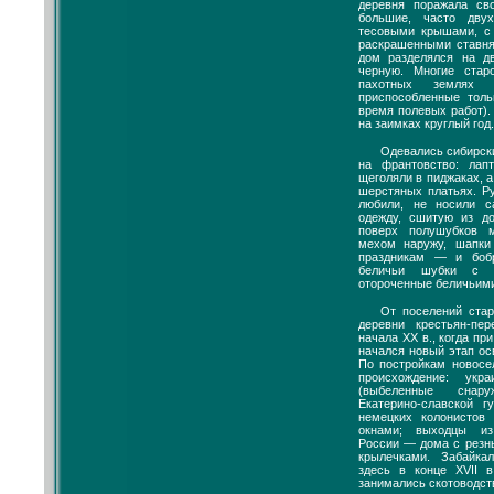
деревня поражала св
большие, часто дву
тесовыми крышами, с
раскрашенными ставня
дом разделялся на 
черную. Многие ста
пахотных землях (
приспособленные толь
время полевых работ).
на заимках круглый год.
Одевались сибирски
на франтовство: лап
щеголяли в пиджаках, 
шерстяных платьях. Р
любили, не носили с
одежду, сшитую из д
поверх полушубков 
мехом наружу, шапки
праздникам — и боб
беличьи шубки с ш
отороченные беличьими
От поселений стар
деревни крестьян-пе
начала XX в., когда пр
начался новый этап ос
По постройкам новосе
происхождение: укр
(выбеленные снар
Екатерино-славской 
немецких колонистов
окнами; выходцы из
России — дома с резн
крылечками. Забайка
здесь в конце XVII в
занимались скотоводст