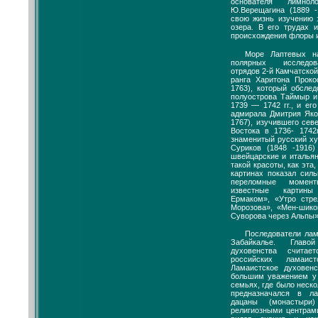
основателя лимнол
Ю.Верещагина (1889 -
свою жизнь изучению з
озера. В его трудах 
происхождения флоры 
Море Лаптевых н
полярных исследов
отрядов 2-й Камчатской
ранга Харитона Проко
1763), который обсле
полуострова Таймыр и
1739 — 1742 гг., и ег
адмирала Дмитрия Яко
1767), изучившего сев
Востока в 1736- 1742
знаменитый русский х
Суриков (1848 -1916
швейцарские и итальян
такой красоты, как эта
картинах показал сил
переломные момент
известные картины
Ермаком», «Утро стре
Морозова», «Мен-шико
Суворова через Альпы»
Последователи ла
Забайкалье. Главо
духовенства считае
российских ламаис
Ламаистское духовенс
большим уважением у 
семьях, где было неско
предназначался в л
дацаны (монастыри
религиозными центрам