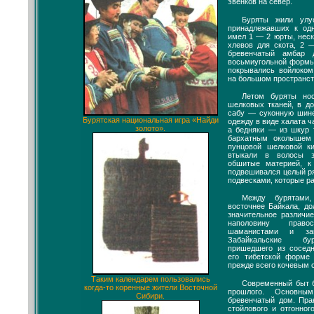
эвенков на север.
Буряты жили ул
принадлежавших к од
имел 1 — 2 юрты, нес
хлевов для скота, 2 
бревенчатый амбар
восьмиугольной формы,
покрывались войлоко
на большом пространст
Летом буряты но
шелковых тканей, в д
сабу — суконную шин
Бурятская национальная игра «Найди
одежду в виде халата ч
золото».
а бедняки — из шкур 
бархатным околышем
пунцовой шелковой к
втыкали в волосы 
обшитые материей, к
подвешивался целый р
подвесками, которые ра
Между бурятами
восточнее Байкала, д
значительное различи
наполовину правос
шаманистами и зан
Забайкальские бу
пришедшего из сосед
его тибетской форме
прежде всего кочевым 
Таким календарем пользовались
Современный быт б
когда-то коренные жители Восточной
прошлого. Основны
Сибири.
бревенчатый дом. Пра
стойлового и отгонног