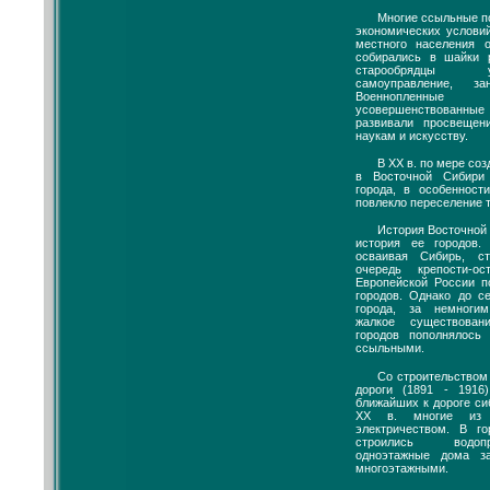
Многие ссыльные по
экономических услови
местного населения 
собирались в шайки 
старообрядцы 
самоуправление, за
Военнопленные 
усовершенствованн
развивали просвещен
наукам и искусству.
В XX в. по мере со
в Восточной Сибири
города, в особенност
повлекло переселение 
История Восточной 
история ее городов.
осваивая Сибирь, с
очередь крепости-о
Европейской России п
городов. Однако до с
города, за немноги
жалкое существован
городов пополнялось
ссыльными.
Со строительством
дороги (1891 - 1916
ближайших к дороге си
XX в. многие из 
электричеством. В г
строились водоп
одноэтажные дома з
многоэтажными.