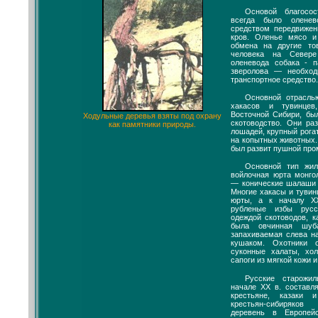
Основой благосо
всегда было оленев
средством передвижен
кров. Оленье мясо 
обмена на другие то
человека на Севере
оленевода собака - п
зверолова — необход
транспортное средство.
Основной отрасль
хакасов и тувинце
Восточной Сибири, бы
Ходульные деревья взяты под охрану
скотоводство. Они ра
как памятники природы.
лошадей, крупный рогат
на копытных животных.
был развит пушной про
Основной тип жил
войлочная юрта монгол
— конические шалаши 
Многие хакасы и туви
юрты, а к началу X
рубленые избы русс
одеждой скотоводов, к
была овчинная шуба
запахиваемая слева н
кушаком. Охотники 
суконные халаты, хо
сапоги из мягкой кожи 
Русские старожи
начале XX в. составл
крестьяне, казаки 
крестьян-сибиряко
деревень в Европей