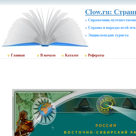
Clow.ru: Стра
» Справочник путешественн
» Страны и народы всей зем
» Энциклопедия туриста
Главная
В начало
Каталог
Рефераты
РОССИЯ
ВОСТОЧНО-СИБИРСКИЙ Р