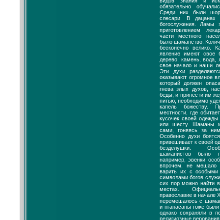
видов знания и ис
обязательно обучали
Среди них были шорн
слесари. В дацанах 
богослужения. Ламы 
приготовлением лека
части местного насе
было шаманство. Колич
бесконечно велико. 
явление имеют свое б
дерево, камень, вода,
свое начало и наши л
Эти духи разделяют
оказывают огромное вл
который должен опаса
гнева злых духов, на
беды, и принести им же
питью, необходимо уде
капель божеству. П
местности, где обитае
кусочек своей одежды 
или шесту. Шаманы м
сами, гоняясь за ни
Особенно духи боятс
привешивает к своей о
безделушки. Особ
шаманистов было п
например, эвенки особ
впрочем, не мешало
варить их с особыми
символами богов служи
сих пор можно найти 
местах. Официал
православие в начале X
перемешалось с шаман
и нганасаны тоже были
однако сохраняли в п
религиозные веровани