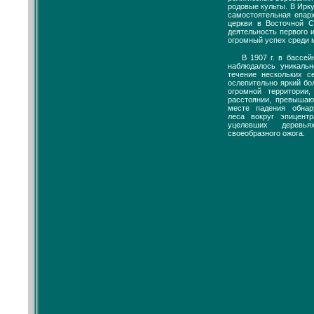
родовые культы. В Ирк
самостоятельная епар
церкви в Восточной С
деятельность первого 
огромный успех среди 
В 1907 г. в бассей
наблюдалось уникальн
течение нескольких с
ослепительно яркий бо
огромной территори
расстоянии, превыша
месте падения обна
леса вокруг эпицент
уцелевших деревь
своеобразного ожога.