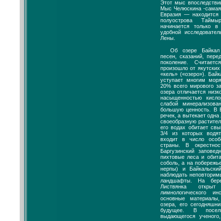
Этот мыс впоследстви
Мыс Челюскина -самая
Евразия — находится 
полуострова Таймы
начинается только в
удобной исследовател
Лены.
Об озере Байкал
песен, сказаний, пер
поколение. Считает
произошло от якутских
«кель» («озеро»). Бай
уступает многим мор
20% всего мирового з
озера отличается низк
насыщенностью кисло
слабой минерализова
большую ценность. В 
речек, а вытекает одна
своеобразную растител
его водах обитает св
3/4 из которых водя
входит в число осо
страны. В окрестно
Баргузинский заповед
пихтовые леса и обит
соболь, а на побереж
нерпы) и Байкальски
наблюдать неповторим
ландшафты. На бер
Листвянка открыт
лимнологического ин
основные материалы
озера, его сегодняшн
будущее. В посел
выдающегося ученого,