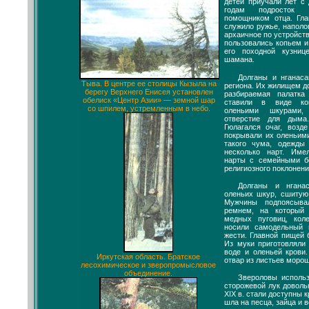
детей приучали лет с 
годам подросток с
помощником отца. Гл
служило ружье, наполо
архаичное по устройств
пользовались копьем и
его походной кузниц
шамана.
Долганы и нганас
Тыва. В центре ее столицы Кызыла на
региона. Их жилищем д
берегу Верхнего Енисея установлен
разбираемая палатк
обелиск «Центр Азии» — земной шар
ставили в виде ко
со шпилем, устремленным в небо.
оленьими шкурами,
отверстие для дыма
Гюлагался очаг, возд
покрывали их оленьим
такого чума, одежды
несколько нарт. Име
нарты с семейными б
религиозного поклонени
Долганы и нгана
оленьих шкур, сшитую
Мужчины подпоясыв
ремнем, на который
медных пуговиц, кол
носили самодельный 
жести. Главной пищей 
Из муки приготовляли
воде и оленьей крови
Иркутская область. Братское
отвар из листьев морош
лесохимическое и зверопромысловое
объединение.
Звероловы исполь
сторожевой лук доволь
XIX в. стали доступны 
шла на песца, зайца и в