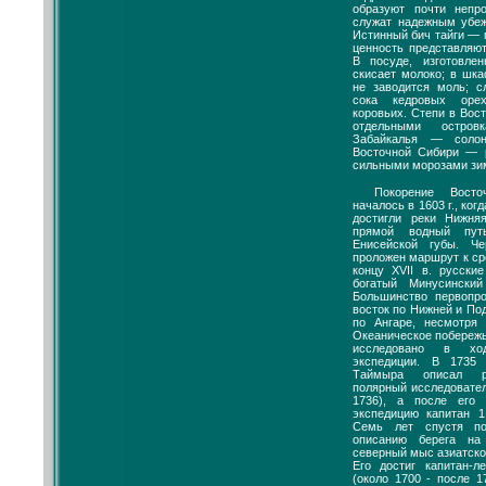
образуют почти неп
служат надежным убеж
Истинный бич тайги — 
ценность представляю
В посуде, изготовле
скисает молоко; в шка
не заводится моль; с
сока кедровых орех
коровьих. Степи в Вос
отдельными остров
Забайкалья — солон
Восточной Сибири — р
сильными морозами зим
Покорение Восто
началось в 1603 г., ко
достигли реки Нижня
прямой водный пут
Енисейской губы. Ч
проложен маршрут к ср
концу XVII в. русски
богатый Минусински
Большинство первопр
восток по Нижней и По
по Ангаре, несмотря
Океаническое побереж
исследовано в хо
экспедиции. В 1735 
Таймыра описал ру
полярный исследовател
1736), а после его
экспедицию капитан 1
Семь лет спустя п
описанию берега на
северный мыс азиатско
Его достиг капитан-л
(около 1700 - после 1