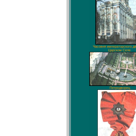
Часовня императорского дв
Царском Селе.
Петродворец.