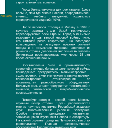
строительных материалов.
Город был культурным центром страны. Здесь
больше, чем где-либо в России, сосредоточилось
Невского
ученых, учебных заведений, издавалось
периодических изданий (40%).
После переноса столицы в Москву в 1918 г.
крупные заводы стали базой технического
перевооружения всей страны. Город был сильно
разрушен в годы второй мировой войны, число
его жителей резко сократилось, но благодаря
возвращению из эвакуации прежних жителей
города и в результате миграции населения из
районов страны довоенная численность жителей
Ленинграда восстановилась уже через 15 лет
после окончания войны.
Восстановлена была и промышленность
северной столицы, большая доля которой сейчас
принадлежит предприятиям машиностроения -
судостроения, энергетического машиностроения,
приборостроения, станкостроения, по
производству разнообразного оборудования.
Большую роль играют предприятия текстильной и
пищевой, химической и микробиологической
промышленности.
Петербург сегодня - второй, после Москвы,
научный центр страны. Здесь располагаются
многие научные институты Российской академии
наук, многочисленные учебные заведения.
Особое место принадлежит институтам,
занимающимся изучением Севера и Антарктиды.
На южной окраине города на Пулковских высотах
располагается Главная астрономическая
обсерватория Российской академии наук.