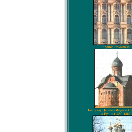
Здание Эрмитажа
Новгород. Церковь Федора С
на Ручье (1360-1361)