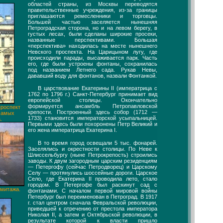
областей страны, из Москвы переводятся
правительственные учреждения, из-за границы
приглашаются ремесленники и торговцы.
Большей частью заселяется нынешняя
Петроградская сторона, но и на левом берегу, в
густых лесах, были сделаны широкие просеки,
названные перспективами. Большая
«перспектива» находилась на месте нынешнего
Невского проспекта. На Царицыном лугу, где
происходили парады, высаживается парк. Часть
его, где были устроены фонтаны, сохранилась
под названием Летнего сада. Рукав Невы,
дававший воду для фонтанов, назвали Фонтанкой.
В царствование Екатерины II (императрица с
1762 по 1796 г.) Санкт-Петербург принимает вид
европейской столицы. Окончательно
формируется ансамбль Петропавловской
проспект
крепости. Построенный здесь собор (1712 —
 самых
1733) становится императорской усыпальницей.
.
Первыми здесь были похоронены Петр Великий и
его жена императрица Екатерина I.
В то время город освещали 5 тыс. фонарей.
Заселялись и окрестности столицы. По Неве к
Шлиссельбургу (ныне Петрокрепость) строились
заводы. К двум загородным царским резиденциям
— Петергофу (сейчас Петродворец) и Царскому
Селу — протянулись шоссейные дороги. Царское
Село, где Екатерина II проводила лето, стало
городом. В Петергофе был раскинут сад с
рмитажа.
фонтанами. С началом первой мировой войны
Петербург был переименован в Петроград. В 1917
г. стал центром сначала Февральской революции,
приведшей к отречению от престола императора
Николая II, а затем и Октябрьской революции, в
результате которой к власти пришло