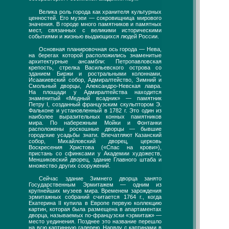
Велика роль города как хранителя культурных
ценностей. Его музеи — сокровищница мирового
значения. В городе много памятников и памятных
мест, связанных с великими историческими
событиями и жизнью выдающихся людей России.
Основная планировочная ось города — Нева,
на берегах которой расположились знаменитые
архитектурные ансамбли: Петропавловская
крепость, стрелка Васильевского острова со
зданием Биржи и ростральными колоннами,
Исаакиевский собор, Адмиралтейство, Зимний и
Смольный дворцы, Александро-Невская лавра.
На площади у Адмиралтейства находится
знаменитый «Медный всадник» — памятник
Петру I, созданный французским скульптором Э.
Фальконе и установленный в 1782 г. Это один из
наиболее выразительных конных памятников
мира. По набережным Мойки и Фонтанки
расположены роскошные дворцы — бывшие
городские усадьбы знати. Впечатляют Казанский
собор, Михайловский дворец, церковь
Воскресения Христова («Спас на крови»),
пристань со сфинксами у Академии художеств,
Меншиковский дворец, здание Главного штаба и
множество других сооружений.
Сейчас здание Зимнего дворца занято
Государственным Эрмитажем — одним из
крупнейших музеев мира. Временем зарождения
эрмитажных собраний считается 1764 г., когда
Екатерина II купила в Европе первую коллекцию
картин, которая была размещена в апартаментах
дворца, называемых по-французски «эрмитаж» —
место уединения. Позднее это название перешло
на всю картинную галерею. Наряду с картинами в