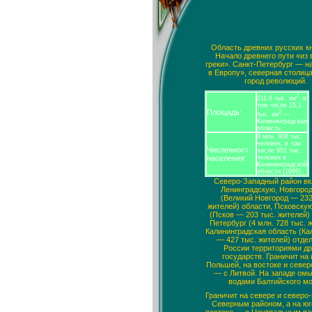
Область древних русских к
Начало древнего пути «из 
греки». Санкт-Петербург — н
в Европу», северная столиц
город революций.
2
211,6 тыс. км
, в
том числе 15,1
Площадь:
2
тыс. км
—
Калининградская
область.
8 млн. 908 тыс.
человек, в том
Численност
числе 951 тыс.
населения:
человек в
Калининградской
области (1999).
Северо-Западный район в
Ленинградскую, Новгоро
(Великий Новгород — 232
жителей) области, Псковску
(Псков — 203 тыс. жителей) 
Петербург (4 млн. 728 тыс. 
Калининградская область (Ка
— 427 тыс. жителей) отдел
России территориями др
государств. Граничит на 
Польшей, на востоке и север
— с Литвой. На западе ом
водами Балтийского мо
Граничит на севере и северо-
Северным районом, а на юг