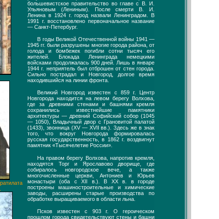
большевистское правительство во главе с В. И.
Ульяновым (Лениным). После смерти В. И.
Ленина в 1924 г. город назвали Ленинградом. В
1991 г. восстановлено первоначальное название
— Санкт-Петербург.
В годы Великой Отечественной войны 1941 —
1945 гг. были разрушены многие города района, от
голода и бомбежек погибли сотни тысяч его
жителей. Блокада Ленинграда немецкими
войсками продолжалась 900 дней. Лишь в январе
1944 г. неприятель был отброшен от стен города.
Сильно пострадал и Новгород, долгое время
находившийся на линии фронта.
Великий Новгород известен с 859 г. Центр
Новгорода находится на левом берегу Волхова,
где за древними стенами и башнями кремля
сохранились известнейшие памятники
архитектуры — древний Софийский собор (1045
— 1050), Владычный двор с Грановитой палатой
(1433), звонница (XV — XVII вв.). Здесь же в знак
того, что вокруг Новгорода формировалась
русская государственность, в 1862 г. воздвигнут
памятник «Тысячелетие России».
На правом берегу Волхова, напротив кремля,
находятся Торг и Ярославово дворище, где
собиралось новгородское вече, а также
многочисленные церкви, Антониев и Юрьев
монастыри (оба с XII в.). В XX в. в городе
тратилата
построены машиностроительные и химические
.
заводы, расширены старые производства по
обработке выращиваемого в области льна.
Псков известен с 903 г. О героическом
прошлом города свидетельствуют стены и башни