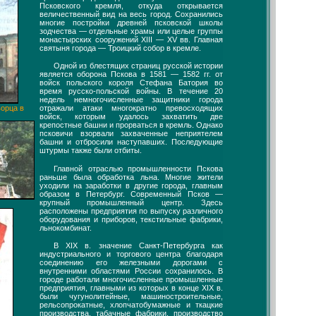
Псковского кремля, откуда открывается
величественный вид на весь город. Сохранились
многие постройки древней псковской школы
зодчества — отдельные храмы или целые группы
монастырских сооружений XIII — XV вв. Главная
святыня города — Троицкий собор в кремле.
Одной из блестящих страниц русской истории
является оборона Пскова в 1581 — 1582 гг. от
войск польского короля Стефана Батория во
время русско-польской войны. В течение 20
недель немногочисленные защитники города
орца в
отражали атаки многократно превосходящих
войск, которым удалось захватить две
крепостные башни и прорваться в кремль. Однако
псковичи взорвали захваченные неприятелем
башни и отбросили наступавших. Последующие
штурмы также были отбиты.
Главной отраслью промышленности Пскова
раньше была обработка льна. Многие жители
уходили на заработки в другие города, главным
образом в Петербург. Современный Псков —
крупный промышленный центр. Здесь
расположены предприятия по выпуску различного
оборудования и приборов, текстильные фабрики,
льнокомбинат.
В XIX в. значение Санкт-Петербурга как
индустриального и торгового центра благодаря
соединению его железными дорогами с
внутренними областями России сохранилось. В
городе работали многочисленные промышленные
предприятия, главными из которых в конце XIX в.
были чугунолитейные, машиностроительные,
рельсопрокатные, хлопчатобумажные и ткацкие
производства, табачные фабрики, производство