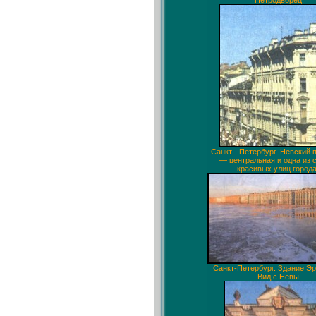
Петродворец.
Санкт - Петербург. Невский 
— центральная и одна из
красивых улиц города
Санкт-Петербург. Здание Э
Вид с Невы.