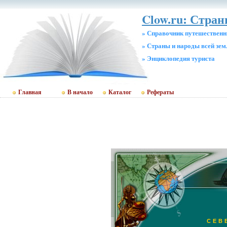
Clow.ru: Стра
» Справочник путешественн
» Страны и народы всей зем
» Энциклопедия туриста
Главная
В начало
Каталог
Рефераты
СЕВ