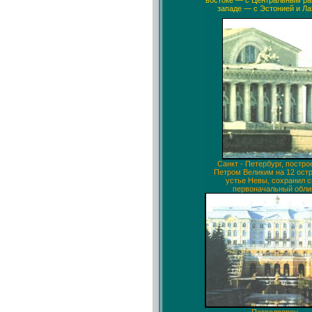
востоке — с Центральным ра
западе — с Эстонией и Ла
Санкт - Петербург, постр
Петром Великим на 12 остр
устье Невы, сохранил с
первоначальный обли