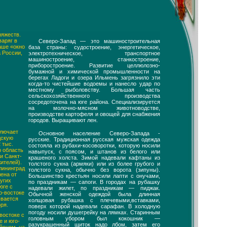
няжеств.
варяг в
Северо-Запад — это машиностроительная
аше «окно
база страны: судостроение, энергетическое,
а России,
электротехническое, транспортное
машиностроение, станкостроение,
приборостроение. Развитие целлюлозно-
бумажной и химической промышленности на
берегах Ладоги и озера Ильмень загрязнило эти
когда-то чистейшие водоемы и нанесло удар по
местному рыболовству. Большая часть
сельскохозяйственного производства
сосредоточена на юге района. Специализируется
на молочно-мясном животноводстве,
производстве картофеля и овощей для снабжения
городов. Выращивают лен.
ключает
Основное население Северо-Запада -
дскую
русские. Традиционная русская мужская одежда
 тыс.
состояла из рубахи-косоворотки, которую носили
ю область
навыпуск, с поясом, и штанов из белого или
и Санкт-
крашеного холста. Зимой надевали кафтаны из
жителей).
толстого сукна (армяки) или из более грубого и
лининград
толстого сукна, обычно без ворота (зипуны).
ена от
Большинство крестьян носили лапти с онучами,
угих
по праздникам — сапоги. В городах на рубашку
юге с
надевали жилет, по праздникам — пиджак.
о-востоке
Обычной женской одеждой была длинная
ывается
холщовая рубашка с плечевыми,вставками,
ря.
поверх которой надевали сарафан. В холодную
погоду носили душегрейку на лямках. Старинным
востоке с
головным убором был кокошник —
е и юго-
разукрашенный щиток надо лбом, затем его