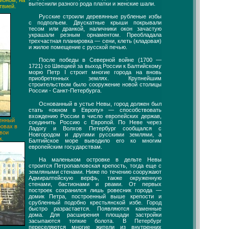
йоном, на
вытеснили разного рода платки и женские шали.
твией.
Русские строили деревянные рубленые избы
с подпольем. Двускатные крыши покрывали
тесом или дранкой, наличники окон зачастую
украшали резным орнаментом. Преобладала
трехчастная планировка — сени, клеть (кладовая)
и жилое помещение с русской печью.
После победы в Северной войне (1700 —
1721) со Швецией за выход России к Балтийскому
морю Петр I строит многие города на вновь
приобретенных землях. Крупнейшим
строительством было сооружение новой столицы
России - Санкт-Петербурга.
Основанный в устье Невы, город должен был
стать «окном в Европу» — способствовать
вхождению России в число европейских держав,
оенный
соединить Россию с Европой. По Неве через
овах в
Ладогу и Волхов Петербург сообщался с
вои
Новгородом и другими русскими землями, а
к.
Балтийское море выводило его ко многим
европейским государствам.
На маленьком островке в дельте Невы
строится Петропавловская крепость, тогда еще с
земляными стенами. Ниже по течению сооружают
Адмиралтейскую верфь, также окруженную
стенами, бастионами и рвами. От первых
построек сохранился лишь ровесник города —
домик Петра, построенный выше крепости и
срубленный подобно крестьянской избе. Город
быстро разрастается. Появляются каменные
дома. Для расширения площади застройки
засыпаются топкие болота. В Петербург
переселяются многие жители из внутренних