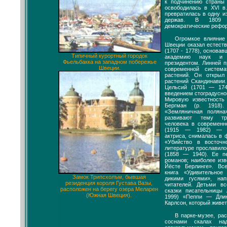
к подчинению страны 
освободилась в XVI в
превратилась в одну и
держав. В 1809 
демократические рефор
Огромкое влияние
Швеции оказал естест
(1707 - 1778), основав
Типичный курортный городок
академию наук и
Фьельбакка на западном побережье
президентом. Линней 
Швеции.
современной систем
растений. Он открыл
растений Скандинавии
Цельсий (1701 — 174
введением стоградусно
Мировую известность
Бергман (р. 1918)
«Земляничная поляна
развивают тему тра
человека в современн
(1915 — 1982) — и
актриса, снималась в
«Убийство в восточ
литературе прославил
(1858 — 1940). Ее п
романов; наиболее из
Йёсте Берлинге». Вс
книга «Удивительно
Замок Трипсхолъм, бывшая
дикими гусями», на
резиденция короля Густава Вазы,
читателей. Детьми в
расположен на берегу озера Меларен
сказки писательницы 
(Южная Швеция).
1999) «Пеппи — Дли
Карлсон, который живет
В парке-музее, ра
соснами скалах на