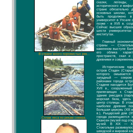
сказки, легенды, 
исторического и мифол
стране обязательно 
основных школах, ко
быть продолжено в
университет в Упсале о
позже - в XVII в. соз
Сейчас высшее образ
шести университета
институтах.
Главный экономиче
страны — Стокгольм
каменном выступе Балт
его облика харак
В стране много порожистых рек...
пространств, скал и
древними и современн
Историческим ядр
остров Стаден (Старый
которого омываетс
западный — озером
районами города остр
Стадене находится Бо
XVII в., сооруженны
прилегающих к Стар
здание риксдага (парл
морская база, здесь
центр столицы. В это
наиболее древние по
Большая церковь (XIII в
в.), Рыцарский дом (XV
города размещаются 
Сплав леса по рекам севера.
Скансен (музей под от
музей. В XIX — XX
Стокгольме развивалос
шведской и мировой кл