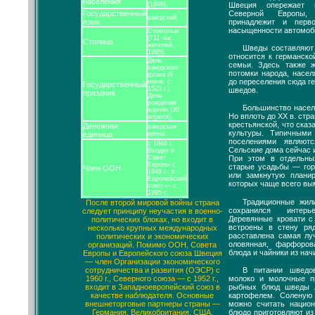
населения:
Швеция опережает 
(1998).
Северной Европы,
Государственный
шведский.
принадлежит и пер
язык
насыщенности автомоб
Стокгольм
(711 тыс.
Столица
жителей,
Шведы составляют
1995).
относится к германско
День
семьи. Здесь также
шведского
потомки народа, насе
флага (6
до переселения сюда г
июня, с
Государственный
1523 г.),
шведов.
праздник
День
рождения
Большинство насел
короля (30
Но вплоть до XX в. ст
апреля).
крестьянской, что ска
Денежная
шведская
культуры. Типичными
единица
крона.
поселениями являют
с 1946 г.
Сельские дома сейчас 
Входит в
Совет
При этом в отдельны
Европы с
старые усадьбы — го
Член ООН
1949 г., в
или замкнутую планир
Европейский
которых чаще всего в
союз — с
1995 г.
Традиционные жи
После второй мировой войны страна
сохранился интер
следует принципу неучастия в военно-
Деревянные кровати с
политических блоках, но входит в
встроены в стену ря
несколько крупных международных
расставлена самая лу
политических и экономических
оловянная, фарфоро
организаций. Помимо ООН, Совета
блюда и чайники из нач
Европы и Европейского союза Швеция
— член Организации экономического
В питании шведо
сотрудничества и развития (ОЭСР) с
молоко и молочные п
1960 г., Северного союза — с 1952 г.,
рыбных блюд шведы 
входит в Западноевропейский союз в
картофелем. Соленую
качестве наблюдателя. Основные
можно считать национ
внешнеторговые партнеры страны —
блюдо приготовляют из
Германия, Великобритания, США,