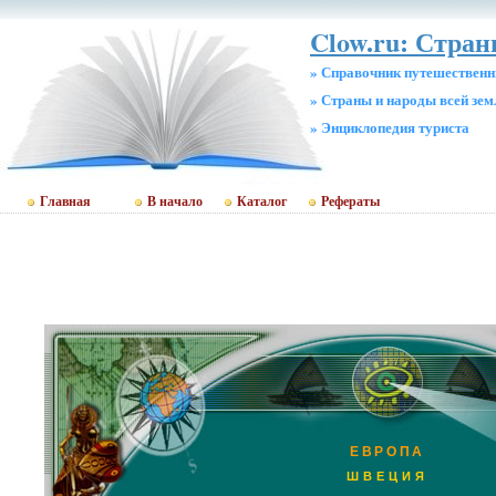
Clow.ru: Стра
» Справочник путешественн
» Страны и народы всей зем
» Энциклопедия туриста
Главная
В начало
Каталог
Рефераты
ЕВРОПА
ШВЕЦИЯ