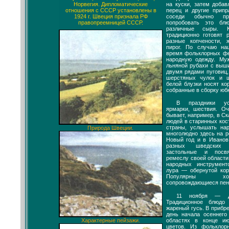
на куски, затем добав
Норвегия. Дипломатические
перец и другие припр
отношения с СССР установлены в
соседи обычно пр
1924 г. Швеция признала РФ
попробовать это бл
правопреемницей СССР.
различные сыры. К
традиционно готовят
разные копчености, 
пирог. По случаю на
время фольклорных фе
народную одежду. Му
льняной рубахи с выши
двумя рядами пуговиц,
шерстяных чулок и 
белой блузки носят ко
собранные в сборку юбк
В праздники уст
ярмарки, шествия. О
бывает, например, в Ск
людей в старинных кос
страны, услышать на
Природа Швеции.
многолюдно здесь на р
Новый год и в Иванов
разных шведских 
застольные и посв
ремеслу своей области
народных инструменто
лура — обернутой кор
Популярны хо
сопровождающиеся пен
11 ноября — Де
Традиционное блюд
жареный гусь. В прибр
день начала осеннего
областях в конце ию
Характерные пейзажи.
цветов. Из фольклор