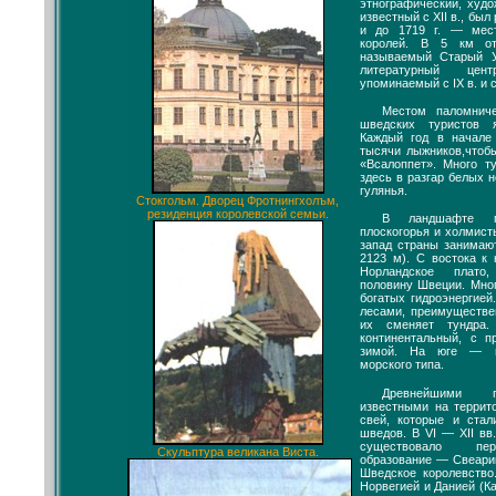
этнографический, худо
известный с XII в., бы
и до 1719 г. — мес
королей. В 5 км от
называемый Старый 
литературный цен
упоминаемый с IX в. и с
Местом паломнич
шведских туристов 
Каждый год в начале
тысячи лыжников,чтобы
«Всалоппет». Много т
здесь в разгар белых 
гулянья.
Стокгольм. Дворец Фротнингхолъм,
резиденция королевской семьи.
В ландшафте пр
плоскогорья и холмист
запад страны занимаю
2123 м). С востока к
Норландское плато
половину Швеции. Мног
богатых гидроэнергией
лесами, преимуществе
их сменяет тундра
континентальный, с п
зимой. На юге — м
морского типа.
Древнейшими 
известными на террит
свей, которые и ста
шведов. В VI — XII вв
существовало пер
Скульптура великана Виста.
образование — Свеарик
Шведское королевство
Норвегией и Данией (К