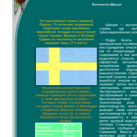
Королевство Швеция
Это крупнейшая страна Северной
Европы. По величине занимаемой
Швеция — высокор
территории среди зарубежных
страна, где ве
европейских государств она уступает
транснациональных мо
только Украине, Франции и Испании.
Однако по численности населения
Недра богаты
занимает лишь 17-е место.
минеральным топливом
месторождения относя
как по концентрации
содержанию в них ме
выделяются отрасли,
обработкой метал
потреблении древ
десятилетия веду
машиностроение. Одно
высокий уровень разви
выработке энергии н
занимает третье мест
электроника, химиче
Расположена на востоке и юге
Экспортируются ма
Скандинавского полуострова и
лесобумажные и хими
занимает примерно 3/5 его территории,
Высокопродуктивно
а также два крупных острова —
Значительная рол
Готланд и Эланд. Сухопутными
животноводству мясо
соседями страны являются Финляндия
разводят также свин
и Норвегия. Морское побережье
растениеводстве 3/4 
обращено на восток, в сторону
выращиваются и зер
Балтийского моря (Ботнического
имеет крупный морско
залива).
Гётеборг, Стокгольм,
450 тыс.
Площадь:
паромное сообщение
2
км
.
Германией. Вместе 
8,9 млн.
Численност
железных дорог и о
человек