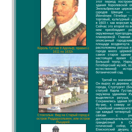
этот период построе
здания Королевской о
Энгельбрекская церко
городов Швеции — Г
Йёнчёпинг. Гётеборг 
торговый, культурный 
в 1603 г. как морская 
Сейчас это второй по в
нем преобладают ро
окруженные пригородн
планировкой. Главна
опоясанный городски
площади воздвигнута 
расположены ратуша и 
Король Густав II Адольф, правил с
города много церкве
1611 по 1632г.
самое старое здани
настоящее время О
Большой театр, Народ
Гетеборгский музей, ос
естественной исто
ботанический сад.
Третий по значени
Он вырос из деревни, о
города, Стуртургет (Б
статуей Карла Густа
окружена зданиями X
выделяется ратуша,
Сохранились здания XI
Фу-рис, к северу от
старейший университет
где каждый четвертый 
Стокгольм. Вид на Старый город и
связан с униве
остров Риддархольмен, или остров
достопримечательн
Рыцарей.
грандиозный в Ска
готический собор, 
Епископский дворец (