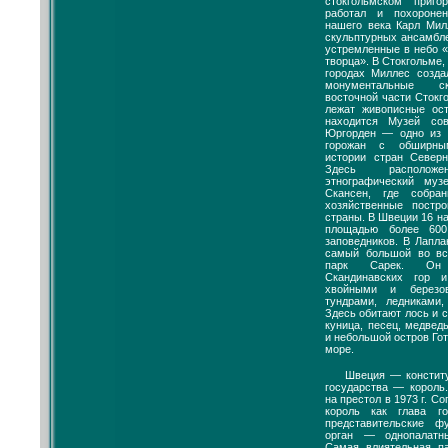
стокгольмском приго
работал и похороне
нашего века Карл Мил
скульптурных ансамбл
устремленные в небо «
творца». В Стокгольме,
городах Миллес созд
монументальные ск
восточной части Стокг
лежат живописные ост
находится Музей сов
Юргорден — одно из 
горожан с обширны
истории стран Север
Здесь располо
этнографический му
Скансен, где собр
хозяйственные постр
страны. В Швеции 16 н
площадью более 60
заповедников. В Лапла
самый большой во вс
парк Сарек. Он 
Скандинавских гор 
хвойными и березо
тундрами, ледниками
Здесь обитают лось и 
куница, песец, медвед
и небольшой остров Го
море.
Швеция — конститу
государства — король.
на престол в 1973 г. Со
король как глава го
представительские ф
орган — однопалатны
Самая влиятельная п