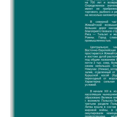
на 700 лет и возвр
Определенное значе
имеет ее прибрежн
торгового, рыбного и р
на несколько километро
В северной час
Жямайтской возвыше
больших дорог наход
благоприятствовало стр
Рига — Тильзит и же
Ромны. Город слав
промышленностью.
Центральную ча
Восточно-Европейск
простирается Жямайтск
и востоке дугой распо
под общим названием Б
почти 3 тыс. озер, бол
своем небольших. От
Нямунас (Неман), кото
залив, отделенный от
Куршской косой (К
переходный от морск
Характерна сильная
условий.
В начале XIII в. и
населявших нынешнюю
образовано Великое кн
г. возникло Польско-Л
третьем разделе Пол
Литва вошла в состав
мировой войны, в 1
оккупировали немец
провозглашена не