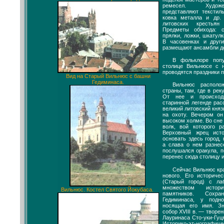
ремесел. Художе
представляют текстил
ковка металла и др.
литовских крестья
Предметы обихода: с
прялки, ложки, шкатул
В часовенках и друг
размещают ансамбли д
В фольклоре поп
столице Вильнюсе с н
проводятся праздники п
Вид на Старый Вильнюс с башни
Гедиминаса.
Вильнюс располо
страны, там, где в рек
От нее и происход
старинной легенде расс
великий литовский кня
на охоту. Вечером он
высоком холме. Во сне
волк, вой которого р
Верховный жрец исто
основать здесь город,
а слава о нем разнес
послушался оракула, п
перенес сюда столицу и
Сейчас Вильнюс кра
нового. Его историч
(Старый город) с ла
множеством истори
Вильнюс. Костел Святого Йокубаса.
памятников. Сохр
Гедиминаса, у под
носящая его имя. З
собор XVIII в. — творе
Лауринаса Сто-уки-Гуц
Историко-эт-ногра