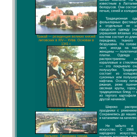
известным в Латгали
белорусов. Они состоя
печью, сеней и холодно
Традиционная од
фольклорных фестивал
а отдельные ее эл
городскую одежду (н
украшения вязаных из
Тракай — резиденция великих князей
костюм состоит из длин
литовских в XIV— XVвв. Основан в
передника, тканого
1341 г.
безрукавки. На голов
лент, иногда на тв
женщины — полотенчат
платки. Одежда у
распространены се
коралловые и стеклян
— это покрывало ск
полушубки. Традиц
состоит из холщово
суконных или полушер
кафтана. Основу пита
ржаная, реже пшени
овсяная крупы, горох
традиционных блюд — 
из тертого картофел
другой начинкой.
Широко распрос
Народные промыслы.
праздники с ряжением
Сохранились до наших 
и катаниями на качелях
Не забыто и с
искусство. С 1966 
народного искусств
Вильнюс. Панорама города.
поделок мастеров и те