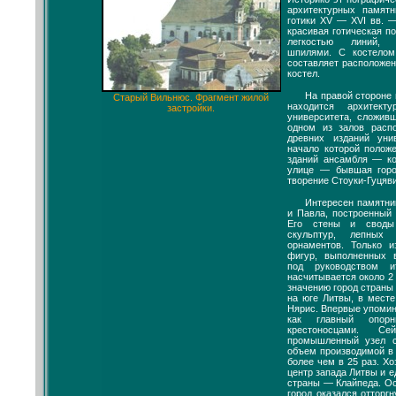
архитектурных памят
готики XV — XVI вв. 
красивая готическая п
легкостью линий, 
шпилями. С костело
составляет расположе
костел.
На правой стороне 
Старый Вильнюс. Фрагмент жилой
находится архитект
застройки.
университета, сложив
одном из залов расп
древних изданий унив
начало которой полож
зданий ансамбля — ко
улице — бывшая горо
творение Стоуки-Гуцяв
Интересен памятни
и Павла, построенный в
Его стены и своды
скульптур, лепных
орнаментов. Только и
фигур, выполненных 
под руководством ит
насчитывается около 2 
значению город страны
на юге Литвы, в мест
Нярис. Впервые упомина
как главный опор
крестоносцами. С
промышленный узел с
объем производимой в
более чем в 25 раз. Х
центр запада Литвы и 
страны — Клайпеда. Осн
город оказался отторг