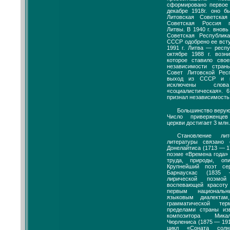
сформировано первое 
декабре 1918г. оно б
Литовская Советская
Советская Россия п
Литвы. В 1940 г. внов
Советская Республи
СССР одобрено ее всту
1991 г. Литва — респ
октябре 1988 г. возн
которое ставило сво
независимости стран
Совет Литовской Рес
выход из СССР и и
исключены сло
«социалистическая». 
признал независимость
Большинство верую
Число приверженцев
церкви достигает 3 млн.
Становление лит
литературы связано
Донелайтиса (1713 — 1
поэме «Времена года» 
труда, природы, оп
Крупнейший поэт се
Барнаускас (1835 
лирической поэмой
воспевающей красоту
первым националь
языковым диалектам
грамматической те
пределами страны из
композитора Микал
Чюрлениса (1875 — 191
цикл «Соната солн