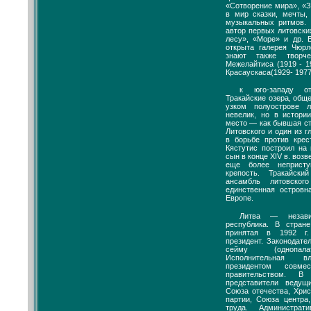
«Сотворение мира», «З
в мир сказки, мечты,
музыкальных ритмов.
автор первых литовск
лесу», «Море» и др. 
открыта галерея Чюр
знают также творч
Межелайтиса (1919 - 1
Красаускаса(1929- 1977
к юго-западу о
Тракайские озера, общ
узком полуострове 
невелик, но в истори
место — как бывшая ст
Литовского и один из 
в борьбе против крес
Кястутис построил на 
сын в конце XIV в. возв
еще более непристу
крепость. Тракайск
ансамбль литовского
единственная островн
Европе.
Литва — независ
республика. В стране
принятая в 1992 г
президент. Законодате
сейму (однопала
Исполнительная вл
президентом совме
правительством. В
представители ведущ
Союза отечества, Хрис
партии, Союза центра
труда. Администрат