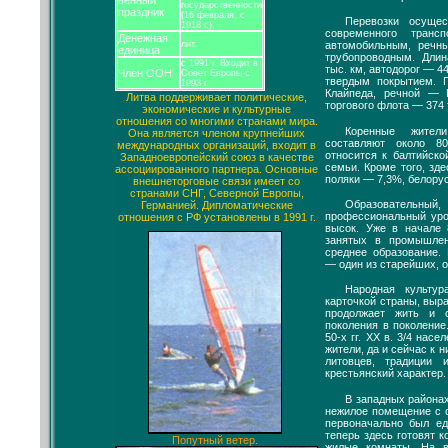
венный
государственности
праздник
(16 февраля, с
Перевозки осуще
1918 г.).
современного трансп
Денежная
лит.
автомобильным, речн
единица
трубопроводным. Дли
с 1991 г. Входит в
тыс. км, автодорог — 44
Член ООН
Совет Европы с
твердым покрытием. 
1993 г.
Клайпеда, речной — 
Литва поддерживает политические,
торгового флота — 374 т
экономические и культурные
отношения со многими странами мира.
Коренные жите
Она является членом крупнейших
составляют около 8
международных организаций, входит в
относится к балтийско
Западноевропейский союз в качестве
семьи. Кроме того, зд
ассоциированного партнера. Основные
поляки — 7,3%, белору
внешнеторговые связи имеет со
странами СНГ, Северной Европы,
Образователь
Германией. Дипломатические
профессиональный уро
отношения с РФ установлены в 1991 г.
высок. Уже в начале 8
занятых в промышле
среднее образование.
— один из старейших, о
Народная культур
карточкой страны, выр
продолжает жить и с
поколения в поколение
50-х гг. XX в. 3/4 нас
жители, да и сейчас к 
литовцев, традиции
крестьянский характер.
В западных районах
нежилое помещение с о
первоначально был ед
теперь здесь готовят 
Попутный ветер.
жилые комнаты. На в