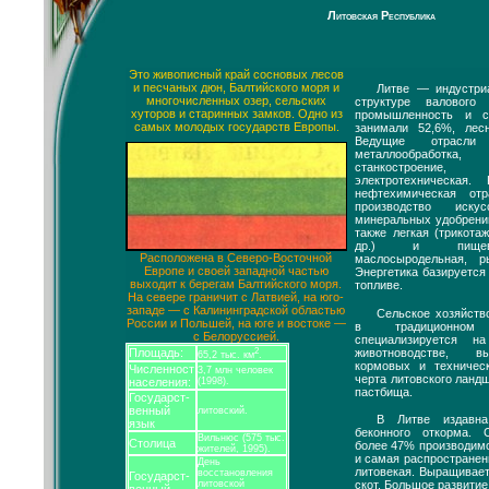
Литовская Республика
Это живописный край сосновых лесов
и песчаных дюн, Балтийского моря и
Литве — индустриа
многочисленных озер, сельских
структуре валового 
хуторов и старинных замков. Одно из
промышленность и с
самых молодых государств Европы.
занимали 52,6%, лес
Ведущие отрасли
металлообработка
станкостроени
электротехническая
нефтехимическая от
производство иску
минеральных удобрени
также легкая (трикота
др.) и пищевая
Расположена в Северо-Восточной
маслосыродельная, р
Европе и своей западной частью
Энергетика базируется
выходит к берегам Балтийского моря.
топливе.
На севере граничит с Латвией, на юго-
западе — с Калининградской областью
Сельское хозяйств
России и Польшей, на юге и востоке —
в традиционном
с Белоруссией.
специализируется 
животноводстве, в
Площадь:
2
65,2 тыс. км
.
кормовых и техническ
Численност
3,7 млн человек
черта литовского лан
населения:
(1998).
пастбища.
Государст-
венный
литовский.
В Литве издавна
язык
беконного откорма. 
Вильнюс (575 тыс.
Столица
более 47% производимо
жителей, 1995).
и самая распространен
День
литовекая. Выращивает
восстановления
Государст-
скот. Большое развитие
литовской