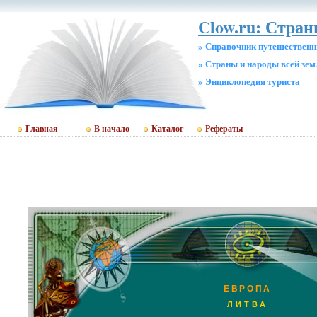
Clow.ru: Стра
» Справочник путешественн
» Страны и народы всей зем
» Энциклопедия туриста
Главная
В начало
Каталог
Рефераты
ЕВРОПА
ЛИТВА