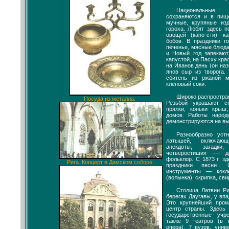
Национальные
сохраняются и в пищ
мучные, крупяные из
гороха. Любят здесь п
овощей (капо-сти), к
бобов. В праздники г
печенье, мясные блюда
и Новый год запекают
капустой, на Пасху крас
на Иванов день (он на
янов сыр из творога.
сбитень из ржаной м
кленовый соки.
Широко распростра
Посуда из металла.
Резьбой украшают с
прялки, коньки крыш
домов. Работы народ
демонстрируются на вы
Разнообразно уст
латышей, включающ
анекдоты, загадки
четверостишия — д
фольклор. С 1873 г. з
Рига. Концерт в Дамском соборе.
праздники песни. 
инструменты — кокле
(волынка), скрипка, сви
Столица Латвии Ри
берегах Даугавы, у впа
Это крупнейший про
центр страны. Здесь
государственные учр
также 9 театров (в 
опера), 7 вузов, унив