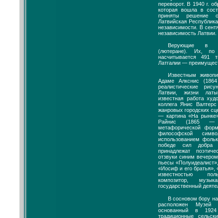
переворот. В 1940 г. о
которая вошла в сос
приняты решение 
Латвийская Республика
независимости. В сент
независимость Латвии.
Верующие в ос
(лютеране). Их, п
насчитывается 491 т
Латгалии — преимущест
Известным живоп
Адаме Алкснис (1864
реалистические рис
Латвии, жизни лат
известная работа худ
коллега Янис Валтер
жанровых городских сце
— картина «На рынке»
Райнис (1865 — 
метафорической форм
философской симв
использованием фоль
победе сил добра 
принадлежат поэтиче
отзвуки синим вечером
пьесы «Полуидеалист»,
«Иосиф и его братья»,
известностью пол
композитор, музык
государственный деяте
В сосновом бору на
расположен Музей 
основанный в 1924
традиционные сельск