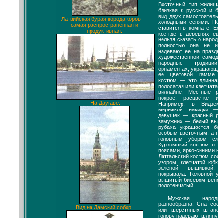
Восточный тип жилищ
близкая к русской и 
вид двух самостоятел
Латвийская бурая порода коров —
холодными сенями. Пе
самая распространенная и
ставится в комнате. 
продуктивная.
кое-где в деревнях е
нельзя сказать о наро
полностью она не и
надевают ее на празд
художественной самод
народные традици
орнаментах, украшающ
ее цветовой гамме.
костюм — это длинная
полосатая или клетчата
виллайне. Местные 
покрое, расцветке 
На Даугаве.
Например, в Видзе
мережкой, накидки 
девушек — красный р
замужних — белый вы
рубаха украшается 
особым цветочным, а 
головным убором сл
Курземский костюм от
поясами, ярко-синими 
Латгальский костюм со
узором, клетчатой юбк
зеленой вышивкой,
покрывала. Головной
вышитый бисером вен
полотенчатый.
Мужская наро
разнообразна. Она со
Вид на Дамский собор.
или шерстяных штано
голову надевают шляпу 