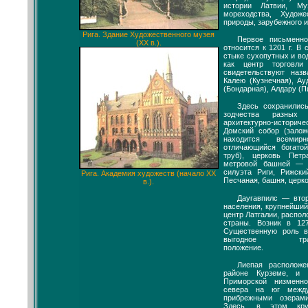
истории Латвии, М
мореходства, Худож
природы, зарубежного ис
Рига. Здание Художественного музея
Первое письменн
(XX в.).
относится к 1201 г. В 
стыке сухопутных и во
как центр торговл
свидетельствуют наз
Калею (Кузнечная), Ау
(Бондарная), Алдару (П
Здесь сохранилис
зодчества разных
архитектурно-историче
Домский собор (залож
находится всемир
отличающийся богато
труб), церковь Пет
метровой башней — 
силуэта Риги, Рижски
Рига. Академия художеств (начало XX
Песчаная, башня, церко
в.).
Даугавпилс — втор
населения, крупнейши
центр Латгалии, распол
страны. Возник в 127
Существенную роль в
выгодное транспо
положение.
Лиепая расположе
районе Курземе, и 
Приморской низменн
севера на юг межд
прибрежными озерам
Здесь, в этом кру