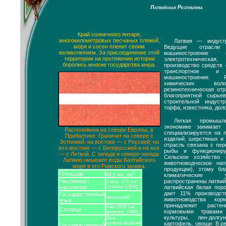
Латвийская Республика
Край солнечного янтаря,
многокилометровых песчаных пляжей,
Латвия — индустр
моря и сосен пленит своим
Ведущие отрасли
великолепием. За присоединение этой
машиностроение и
территории на протяжении истории
электротехническа
боролись многие государства мира.
производство средств 
транспортное и с
машиностроение. Р
химических волок
резинотехническая отр
благоприятной сырье
строительной индуст
торфа, известняка, доло
Легкая промышл
экономике занимает
Расположена на севере Европы, в
специализируется на 
Прибалтике. Граничит на севере с
изделий, шерстяных и
Эстонией, на востоке — с Россией, на
отрасль связана с пер
юго-востоке — с Белоруссией и на юге
рыбы и функционир
— с Литвой. С запада и северо-запада
Сельское хозяйство
Латвию омывают воды Балтийского
животноводческое на
моря и его Рижского залива.
продукции), этому бл
Площадь:
2
климатические 
64,5 тыс. км
.
распространены латвий
Численност
2 млн. 479 тыс.
латвийская белая пор
населения:
человек (1998).
дает 11% производст
Государственный
латышский.
животноводства ко
язык
принадлежит расте
Рига (826 тыс.
Столица
кормовыми травами
жителей, 1996).
культуры, лен-долг
День
картофель, овощи. В р
провозглашения
Государственный