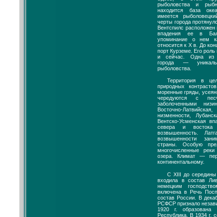
рыболовства и рыб
находится база оке
имеется рыболовецки
черты города протянул
Вентспилс расположен 
впадения ее в Бал
упоминание о нем к
относится к X в. До кон
порт Курземе. Его роль 
и сейчас. Одна из 
города — уникаль
рыболовства.
Территория в це
природных контрасто
моренные гряды, усея
чередуются с пес
заболоченными низи
Восточно-Латвийск
низменности, Лубанс
Вентско-Усменская вп
севера и востока 
возвышенность. Лат
возвышенности зан
страны. Особую пре
многочисленные реки
озера. Климат — пе
континентальному.
С XIII до середины
входила в состав Ли
немецким господств
включена в Речь Посп
состав России. В дека
РСФСР признало незави
1920 г. образована 
Республика. В 1934 г.