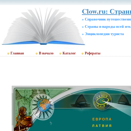
Clow.ru: Стра
» Справочник путешественн
» Страны и народы всей зем
» Энциклопедия туриста
Главная
В начало
Каталог
Рефераты
ЕВРОПА
ЛАТВИЯ