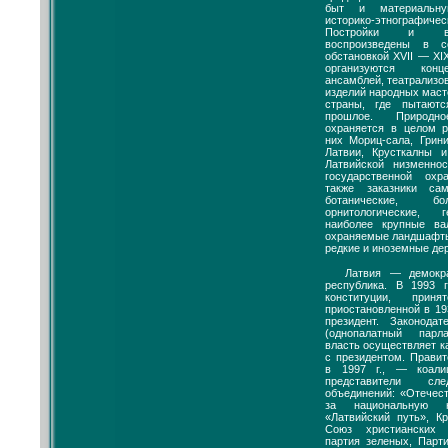
быт и материальну
историко-этнографич
Постройки и вну
воспроизведены в с
обстановкой XVII — XI
организуются конц
ансамблей, театрализо
изделий народных масте
страны, где пытаютс
прошлое. Природн
охраняется в целом р
них Мориц-сала, Грин
Латвии, Крусткалны 
Латвийской низменно
государственной ох
также заказники сам
ботанические, бо
орнитологические, 
наиболее крупные ва
охраняемые ландшафты,
редкие и иноземные де
Латвия — демокра
республика. В 1993 г
конституции, пр
приостановленной в 19
президент. Законод
(однопалатный парл
власть осуществляет к
с президентом. Прави
в 1997 г., — коали
представители сле
объединений: «Отечес
за национальную н
«Латвийский путь», К
Союз христианских 
партия зеленых, Парт