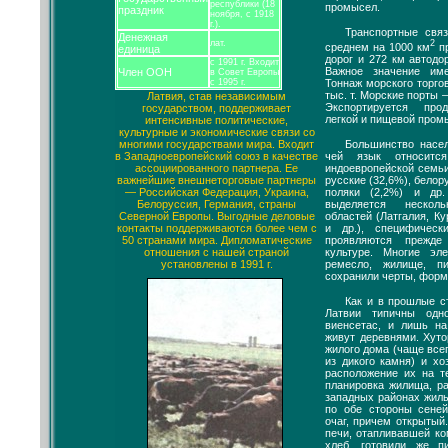
республики (18
промысел.
праздник
ноября, с 1918
г.).
Транспортные свя
Денежная
2
лат.
среднем на 1000 км
пр
единица
дорог и 272 км автодо
с 1991 г. Входит
Важное значение им
Член ООН
в Совет Европы
Тоннаж морского торго
с 1995 г.
тыс. т. Морские порты 
Латвия, став независимым
Экспортируется про
государством, поддерживает
легкой и пищевой пром
интенсивные политические,
культурные и экономические связи со
Большинство насе
многими государствами мира. Входит
чей язык относитс
в Западноевропейский союз в качестве
индоевропейской семьи
ассоциированного партнера. Ее
русские (32,6%), белор
важнейшие внешнеторговые партнеры
поляки (2,2%) и др
— Российская Федерация, Украина,
выделяется несколь
Белоруссия, Германия, страны
областей (Латгалия, К
Северной Европы. Выгодные деловые
и др.), специфическ
контакты поддерживаются более чем с
проявляются прежде
50 странами мира. Дипломатические
культуре. Многие эл
отношения с нашей страной
ремесло, жилище, п
установлены в 1991 г.
сохранили черты, фор
Как и в прошлые с
Латвии типичны одн
виенсетас, и лишь н
живут деревнями. Хуто
жилого дома (чаще все
из дикого камня) и хо
расположение их на т
планировка жилища, ра
западных районах жил
по обе стороны сеней
очаг, причем открытый
печи, отапливавшей ко
хлеб, готовили же п